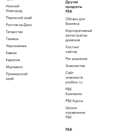
Другие
Нижний
продукты
Новгород
РБК
Пермский край
Облако для
бизнеса
Ростов-на-Дону
Корпоративный
Татарстан
регистратор
Тюмень
доменов
Черноземье
Хостинг
сайтов
Кавказ
Рег.решения
Карелия
Знакомства
Мурманск
Сайт
Приморский
знакомств
край
podbor.ru
РБК
Компании
РБК Курсы
Школа
управления
РБК
РБК