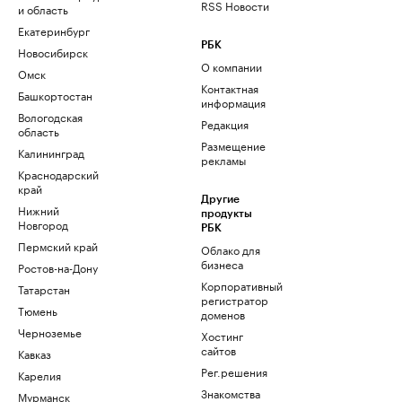
RSS Новости
и область
Екатеринбург
РБК
Новосибирск
О компании
Омск
Контактная
Башкортостан
информация
Вологодская
Редакция
область
Размещение
Калининград
рекламы
Краснодарский
край
Другие
Нижний
продукты
Новгород
РБК
Пермский край
Облако для
бизнеса
Ростов-на-Дону
Корпоративный
Татарстан
регистратор
Тюмень
доменов
Черноземье
Хостинг
сайтов
Кавказ
Рег.решения
Карелия
Знакомства
Мурманск