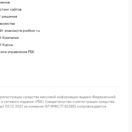
менов
стинг сайтов
г.решения
акомства
йт знакомств podbor.ru
К Компании
К Курсы
ола управления РБК
регистрации средства массовой информации выдано Федеральной
и сетевого издания «РБК» (свидетельство о регистрации средства
ор) 03.12.2021 за номером ЭЛ №ФС77-82385) сопровождаются