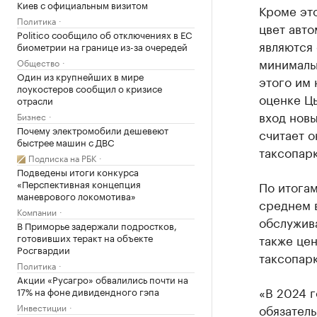
Киев с официальным визитом
Кроме это
Политика
цвет авто
Politico сообщило об отключениях в ЕС
являются 
биометрии на границе из-за очередей
минималь
Общество
Один из крупнейших в мире
этого им 
лоукостеров сообщил о кризисе
оценке Цы
отрасли
вход новы
Бизнес
Почему электромобили дешевеют
считает о
быстрее машин с ДВС
таксопарк
Подписка на РБК
Подведены итоги конкурса
«Перспективная концепция
По итогам
маневрового локомотива»
среднем в
Компании
обслужива
В Приморье задержали подростков,
готовивших теракт на объекте
также цен
Росгвардии
таксопарк
Политика
Акции «Русагро» обвалились почти на
«В 2024 г
17% на фоне дивидендного гэпа
Инвестиции
обязател