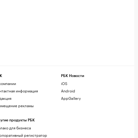
К
РБК Новости
компании
iOS
нтактная информация
Android
дакция
AppGallery
змещение рекламы
угие продукты РБК
лако для бизнеса
рпоративный регистратор