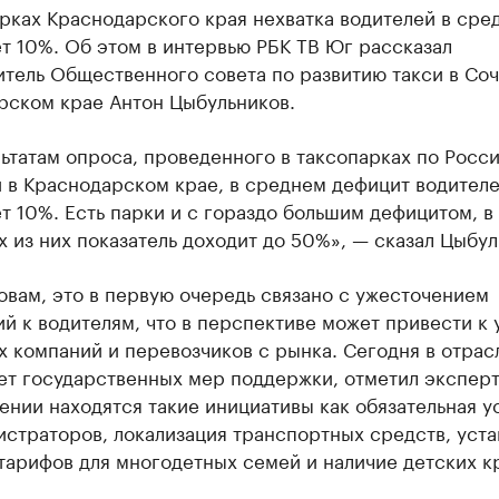
рках Краснодарского края нехватка водителей в сре
т 10%. Об этом в интервью РБК ТВ Юг рассказал
тель Общественного совета по развитию такси в Соч
рском крае Антон Цыбульников.
ьтатам опроса, проведенного в таксопарках по Росси
и в Краснодарском крае, в среднем дефицит водител
т 10%. Есть парки и с гораздо большим дефицитом, в
 из них показатель доходит до 50%», — сказал Цыбул
овам, это в первую очередь связано с ужесточением
й к водителям, что в перспективе может привести к 
 компаний и перевозчиков с рынка. Сегодня в отрас
ет государственных мер поддержки, отметил эксперт
нии находятся такие инициативы как обязательная у
страторов, локализация транспортных средств, уста
тарифов для многодетных семей и наличие детских к