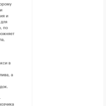
торому
ми
ия и
 для
, по
ложняет
ла,
акси в
лива, а
док.
—
возчика