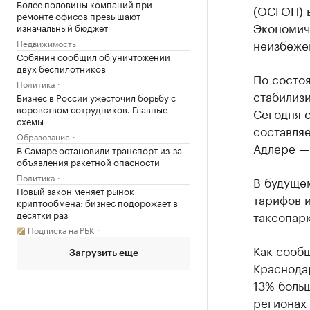
Более половины компаний при
(ОСГОП) в
ремонте офисов превышают
Экономиче
изначальный бюджет
неизбеже
Недвижимость
Собянин сообщил об уничтожении
двух беспилотников
По состоя
Политика
стабилизи
Бизнес в России ужесточил борьбу с
воровством сотрудников. Главные
Сегодня 
схемы
составляе
Образование
Адлере —
В Самаре остановили транспорт из-за
объявления ракетной опасности
Политика
В будуще
Новый закон меняет рынок
тарифов и
криптообмена: бизнес подорожает в
десятки раз
таксопарк
Подписка на РБК
Как сооб
Загрузить еще
Краснодар
13% больш
регионах