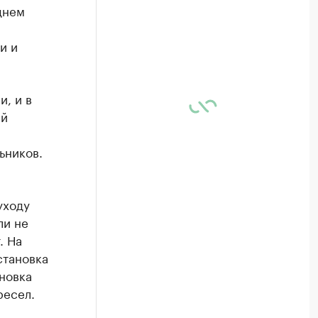
днем
и и
и, и в
ей
ьников.
уходу
ли не
. На
становка
новка
ресел.