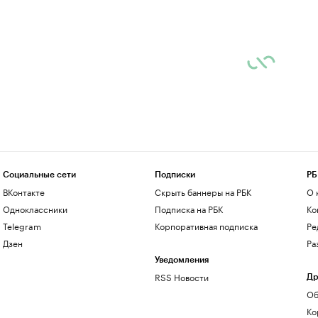
Социальные сети
Подписки
РБ
ВКонтакте
Скрыть баннеры на РБК
О 
Одноклассники
Подписка на РБК
Ко
Telegram
Корпоративная подписка
Ре
Дзен
Ра
Уведомления
RSS Новости
Др
Об
Ко