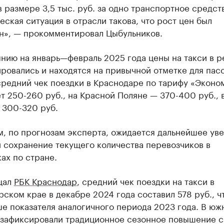
 размере 3,5 тыс. руб. за одно транспортное средст
ская ситуация в отрасли такова, что рост цен был
н», — прокомментировал Цыбульников.
нию на январь—февраль 2025 года цены на такси в р
ровались и находятся на привычной отметке для пас
средний чек поездки в Краснодаре по тарифу «Эконо
т 250-260 руб., на Красной Поляне — 370-400 руб., 
 300-320 руб.
м, по прогнозам эксперта, ожидается дальнейшее ув
 сохранение текущего количества перевозчиков в
ах по стране.
щал
РБК Краснодар
, средний чек поездки на такси в
ском крае в декабре 2024 года составил 578 руб., ч
е показателя аналогичного периода 2023 года. В юж
 зафиксировали традиционное сезонное повышение 