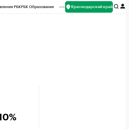
Краснодарский край
вления РБК
РБК Образование
редитные рейтинги
Франшизы
нсы
Рынок наличной валюты
 10%