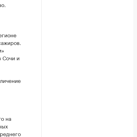
во.
егионе
сажиров.
м»
в Сочи и
еличение
то на
ных
среднего