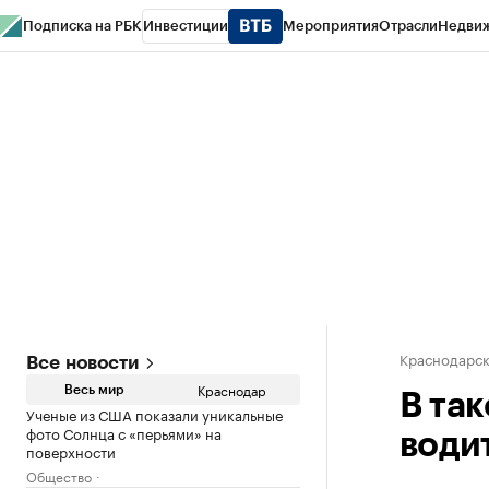
Подписка на РБК
Инвестиции
Мероприятия
Отрасли
Недви
РБК Курсы
РБК Life
Тренды
Визионеры
Национальные проекты
Горо
Газета
Спецпроекты СПб
Конференции СПб
Спецпроекты
Проверк
Краснодарск
Все новости
Краснодар
Весь мир
В та
Ученые из США показали уникальные
фото Солнца с «перьями» на
води
поверхности
Общество