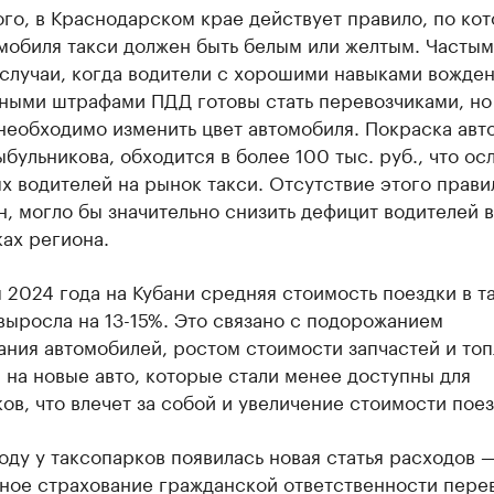
го, в Краснодарском крае действует правило, по ко
мобиля такси должен быть белым или желтым. Часты
случаи, когда водители с хорошими навыками вожден
ными штрафами ПДД готовы стать перевозчиками, но
необходимо изменить цвет автомобиля. Покраска авто
бульникова, обходится в более 100 тыс. руб., что ос
х водителей на рынок такси. Отсутствие этого прави
н, могло бы значительно снизить дефицит водителей в
ах региона.
 2024 года на Кубани средняя стоимость поездки в т
ыросла на 13-15%. Это связано с подорожанием
ния автомобилей, ростом стоимости запчастей и топ
 на новые авто, которые стали менее доступны для
ов, что влечет за собой и увеличение стоимости поез
оду у таксопарков появилась новая статья расходов 
ьное страхование гражданской ответственности пере