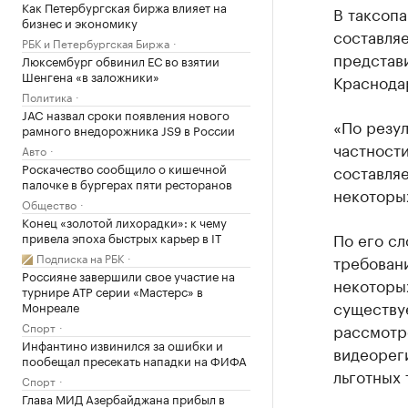
Как Петербургская биржа влияет на
В таксопа
бизнес и экономику
составляе
РБК и Петербургская Биржа
представи
Люксембург обвинил ЕС во взятии
Шенгена «в заложники»
Краснода
Политика
JAC назвал сроки появления нового
«По резул
рамного внедорожника JS9 в России
частност
Авто
Роскачество сообщило о кишечной
составляе
палочке в бургерах пяти ресторанов
некоторых
Общество
Конец «золотой лихорадки»: к чему
По его сл
привела эпоха быстрых карьер в IT
Подписка на РБК
требовани
Россияне завершили свое участие на
некоторых
турнире ATP серии «Мастерс» в
существу
Монреале
Спорт
рассмотре
Инфантино извинился за ошибки и
видеореги
пообещал пресекать нападки на ФИФА
льготных 
Спорт
Глава МИД Азербайджана прибыл в