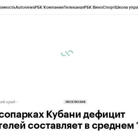
жимость
Autonews
РБК Компании
Телеканал
РБК Вино
Спорт
Школа упра
д
Стиль
Крипто
РБК Бизнес-среда
Дискуссионный клуб
Исследования
К
а контрагентов
Политика
Экономика
Бизнес
Технологии и медиа
Фина
ий край
ЭКСКЛЮЗИВ
ксопарках Кубани дефицит
телей составляет в среднем