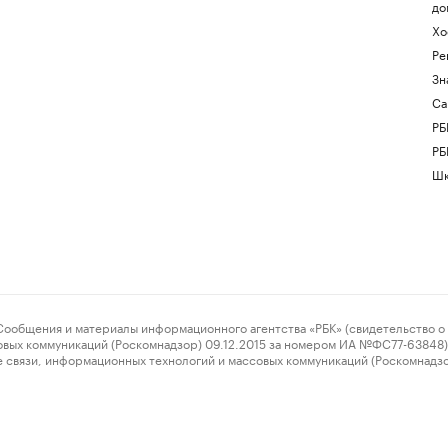
до
Хо
Ре
Зн
Са
РБ
РБ
Шк
ения и материалы информационного агентства «РБК» (свидетельство о 
овых коммуникаций (Роскомнадзор) 09.12.2015 за номером ИА №ФС77-63848) 
 связи, информационных технологий и массовых коммуникаций (Роскомнадз