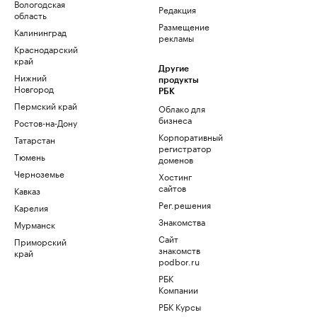
Вологодская
Редакция
область
Размещение
Калининград
рекламы
Краснодарский
край
Другие
Нижний
продукты
Новгород
РБК
Пермский край
Облако для
бизнеса
Ростов-на-Дону
Корпоративный
Татарстан
регистратор
Тюмень
доменов
Черноземье
Хостинг
сайтов
Кавказ
Рег.решения
Карелия
Знакомства
Мурманск
Сайт
Приморский
знакомств
край
podbor.ru
РБК
Компании
РБК Курсы