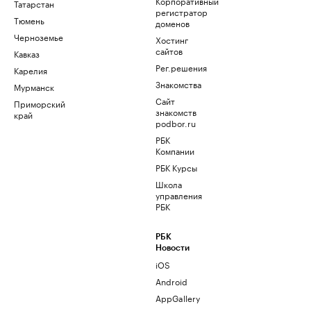
Корпоративный
Татарстан
регистратор
Тюмень
доменов
Черноземье
Хостинг
сайтов
Кавказ
Рег.решения
Карелия
Знакомства
Мурманск
Сайт
Приморский
знакомств
край
podbor.ru
РБК
Компании
РБК Курсы
Школа
управления
РБК
РБК
Новости
iOS
Android
AppGallery