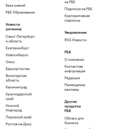
на РБК
База знаний
Подписка на РБК
РБК Образование
Корпоративная
подписка
Новости
регионов
Уведомления
Санкт-Петербург
RSS Новости
и область
Екатеринбург
РБК
Новосибирск
О компании
Омск
Контактная
Башкортостан
информация
Вологодская
Редакция
область
Размещение
Калининград
рекламы
Краснодарский
край
Другие
Нижний
продукты
Новгород
РБК
Пермский край
Облако для
бизнеса
Ростов-на-Дону