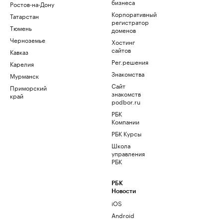
бизнеса
Ростов-на-Дону
Корпоративный
Татарстан
регистратор
Тюмень
доменов
Черноземье
Хостинг
сайтов
Кавказ
Рег.решения
Карелия
Знакомства
Мурманск
Сайт
Приморский
знакомств
край
podbor.ru
РБК
Компании
РБК Курсы
Школа
управления
РБК
РБК
Новости
iOS
Android