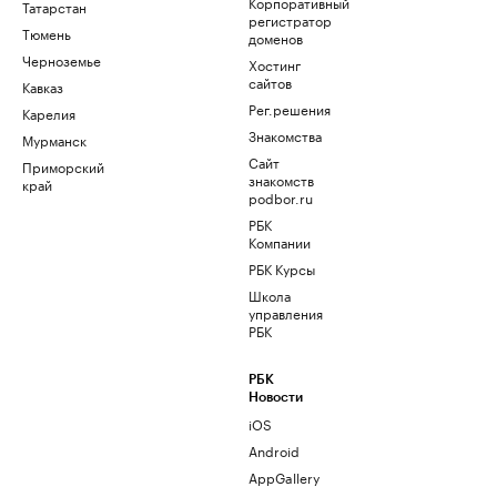
Корпоративный
Татарстан
регистратор
Тюмень
доменов
Черноземье
Хостинг
сайтов
Кавказ
Рег.решения
Карелия
Знакомства
Мурманск
Сайт
Приморский
знакомств
край
podbor.ru
РБК
Компании
РБК Курсы
Школа
управления
РБК
РБК
Новости
iOS
Android
AppGallery