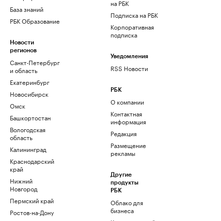
на РБК
База знаний
Подписка на РБК
РБК Образование
Корпоративная
подписка
Новости
регионов
Уведомления
Санкт-Петербург
RSS Новости
и область
Екатеринбург
РБК
Новосибирск
О компании
Омск
Контактная
Башкортостан
информация
Вологодская
Редакция
область
Размещение
Калининград
рекламы
Краснодарский
край
Другие
Нижний
продукты
Новгород
РБК
Пермский край
Облако для
бизнеса
Ростов-на-Дону