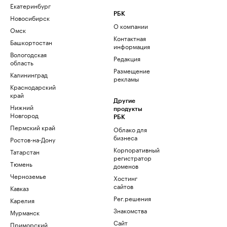
Екатеринбург
РБК
Новосибирск
О компании
Омск
Контактная
Башкортостан
информация
Вологодская
Редакция
область
Размещение
Калининград
рекламы
Краснодарский
край
Другие
Нижний
продукты
Новгород
РБК
Пермский край
Облако для
бизнеса
Ростов-на-Дону
Корпоративный
Татарстан
регистратор
Тюмень
доменов
Черноземье
Хостинг
сайтов
Кавказ
Рег.решения
Карелия
Знакомства
Мурманск
Сайт
Приморский