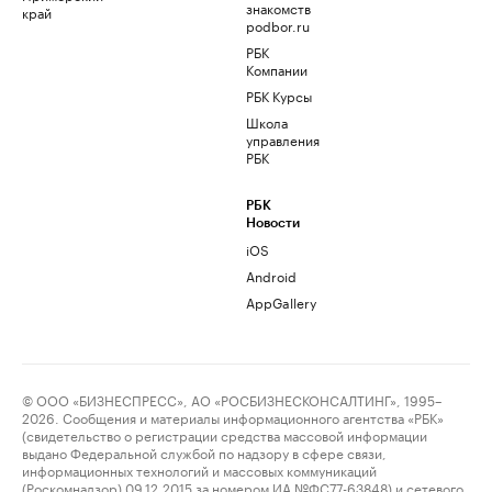
знакомств
край
podbor.ru
РБК
Компании
РБК Курсы
Школа
управления
РБК
РБК
Новости
iOS
Android
AppGallery
© ООО «БИЗНЕСПРЕСС», АО «РОСБИЗНЕСКОНСАЛТИНГ», 1995–
2026. Сообщения и материалы информационного агентства «РБК»
(свидетельство о регистрации средства массовой информации
выдано Федеральной службой по надзору в сфере связи,
информационных технологий и массовых коммуникаций
(Роскомнадзор) 09.12.2015 за номером ИА №ФС77-63848) и сетевого