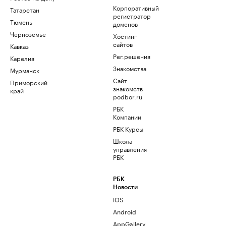
Корпоративный
Татарстан
регистратор
Тюмень
доменов
Черноземье
Хостинг
сайтов
Кавказ
Рег.решения
Карелия
Знакомства
Мурманск
Сайт
Приморский
знакомств
край
podbor.ru
РБК
Компании
РБК Курсы
Школа
управления
РБК
РБК
Новости
iOS
Android
AppGallery