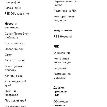
Скрыть баннеры
Биографии
на РБК
База знаний
Подписка на РБК
РБК Образование
Корпоративная
подписка
Новости
регионов
Уведомления
Санкт-Петербург
RSS Новости
и область
Екатеринбург
РБК
Новосибирск
О компании
Омск
Контактная
Башкортостан
информация
Вологодская
Редакция
область
Размещение
Калининград
рекламы
Краснодарский
край
Другие
Нижний
продукты
Новгород
РБК
Пермский край
Облако для
бизнеса
Ростов-на-Дону