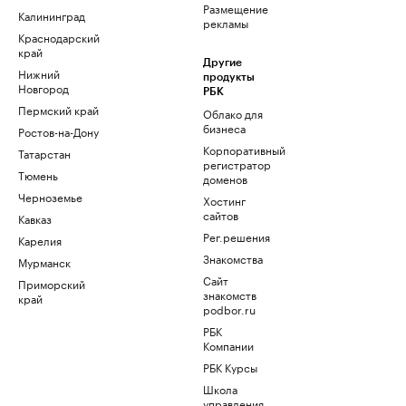
Размещение
Калининград
рекламы
Краснодарский
край
Другие
Нижний
продукты
Новгород
РБК
Пермский край
Облако для
бизнеса
Ростов-на-Дону
Корпоративный
Татарстан
регистратор
Тюмень
доменов
Черноземье
Хостинг
сайтов
Кавказ
Рег.решения
Карелия
Знакомства
Мурманск
Сайт
Приморский
знакомств
край
podbor.ru
РБК
Компании
РБК Курсы
Школа
управления