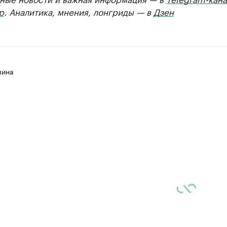
р
. Аналитика, мнения, лонгриды — в
Дзен
лина