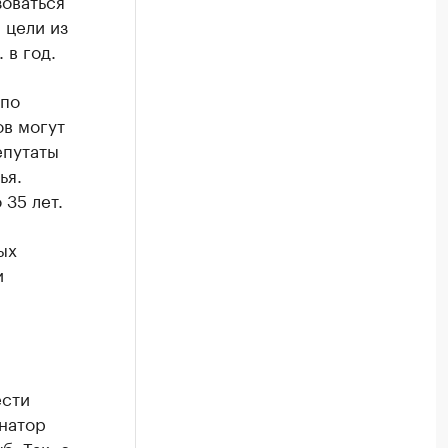
зоваться
 цели из
 в год.
 по
ов могут
епутаты
ья.
 35 лет.
ых
и
ести
рнатор
б. Так, с