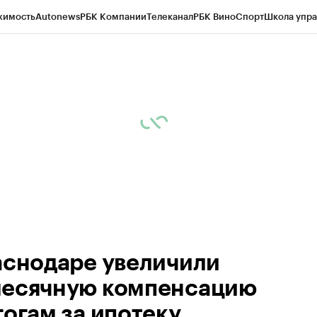
жимость
Autonews
РБК Компании
Телеканал
РБК Вино
Спорт
Школа упра
д
Стиль
Крипто
РБК Бизнес-среда
Дискуссионный клуб
Исследования
К
а контрагентов
Политика
Экономика
Бизнес
Технологии и медиа
Фина
аснодаре увеличили
есячную компенсацию
гогам за ипотеку