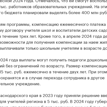
есной 2024 года. Отмечалось, что ей смогут восполь
 тыс. работников образовательных учреждений. На эти
о бюджета планировали выделять более 400 млн руб.
иям программы, компенсацию ежемесячного платежа
у договору учителя школ и воспитатели детских сад
в течение трех лет. Кроме того, в апреле 2024 года д
возможности для получения компенсации за наем жил
выплачивали только школьным учителям в возрасте до
024 года выплаты могут получить педагоги дошкольн
ий без ограничений по возрасту. Размер компенсаци
15 тыс. руб. ежемесячно в течение двух лет. При этом
охранятся и в случае перехода сотрудника в другое
тельное учреждение.
раснодарского края в 2023 году приняли решение вв
для учителей региона в 5 тыс. руб. В 2024 году губе
явил, что поддержка будет увеличена еще на 5 тыс. ру