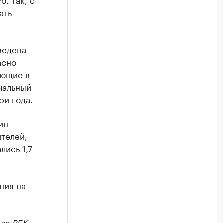
ать
ведена
асно
ающие в
ачальный
ри года.
ин
ителей,
лись 1,7
ния на
ле РБК