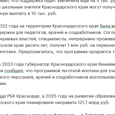
 школьные учителя Краснодарского края могут получ
ую выплату в 10 тыс. руб.
2022 года на территории Краснодарского края
была в
ержки для педагогов, врачей и соцработников. Согл
краевых властей, специалисты, непрерывно прожив
ском крае десять лет, получат 1 млн руб. на первон
ипотеке. Предполагалось, что программа продлится т
е 2023 года губернатор Краснодарского края Вениам
ев
сообщил
, что программой льготной ипотеки для уч
ого персонала, врачей и соцработников воспользова
век.
щал
РБК Краснодар, в 2025 году на развитие образова
ского края планировали направить 121,7 млрд руб.
ные новости и важная информация — в
Telegram-кана