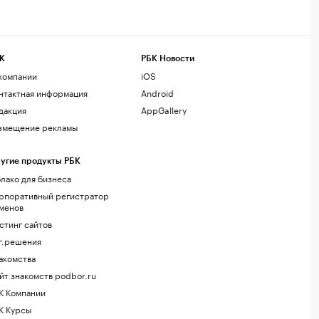
К
РБК Новости
компании
iOS
нтактная информация
Android
дакция
AppGallery
змещение рекламы
угие продукты РБК
лако для бизнеса
рпоративный регистратор
менов
стинг сайтов
г.решения
акомства
йт знакомств podbor.ru
К Компании
К Курсы