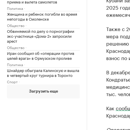
приема и вылета самолетов
2025 года
Политика
ежемесячн
Женщина и ребенок погибли во время
непогоды в Смоленске
Общество
Также с 
Обвиняемой по делу о порнографии
мера подд
экс-участнице «Дома-2» запросили
арест
решению 
Общество
Краснодар
Иран сообщил об «операции против
взнос по 
целей врага» в Ормузском проливе
Политика
Шнайдер обыграла Калинскую и вышла
В декабр
в четвертый круг турнира в Торонто
Кондрать
Спорт
медицинск
Загрузить еще
тыс. чело
Как
сооб
Краснодар
Оператив