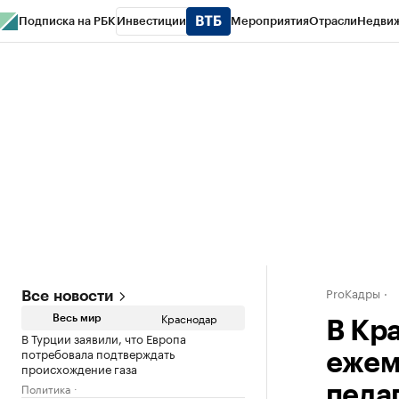
Подписка на РБК
Инвестиции
Мероприятия
Отрасли
Недви
РБК Курсы
РБК Life
Тренды
Визионеры
Национальные проекты
Горо
Газета
Спецпроекты СПб
Конференции СПб
Спецпроекты
Проверк
ProКадры
Все новости
Краснодар
Весь мир
В Кр
В Турции заявили, что Европа
потребовала подтверждать
ежем
происхождение газа
Политика
педа