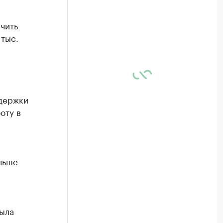
чить
 тыс.
ддержки
оту в
льше
была