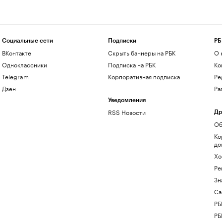
Социальные сети
Подписки
РБ
ВКонтакте
Скрыть баннеры на РБК
О 
Одноклассники
Подписка на РБК
Ко
Telegram
Корпоративная подписка
Ре
Дзен
Ра
Уведомления
RSS Новости
Др
Об
Ко
до
Хо
Ре
Зн
Са
РБ
РБ