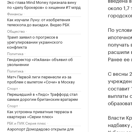
введена в
Экс-глава Mind Money признала вину
около 1,7
по «делу брокеров» о хищении ₽7 млрд
Финансы
городског
Как изучали Луну: от изобретения
телескопа до высадки. Видео РБК
По услов
Общество
ипотечном
Трамп заявил о прогрессе в
урегулировании украинского
получать 
конфликта
расшили 
Политика
Ранее ее 
Гендиректор «ИжАвиа» объявил об
увольнении
Политика
С весны 2
Матч Первой лиги перенесли из-за
учрежден
проблем с вылетом «Сочи» в Москву
составит 
Спорт
Перешедший в «Лидс» Траффорд стал
выплаты с
самым дорогим британским вратарем
образова
Спорт
Как устроены приватные террасы в
квартирах «Серии плюс»
Власти К
РБК и ПИК Серия плюс
надбавку 
Аэропорт Домодедово открыли для
Кубани за