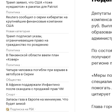
Трамп заявил, что США «тоже
нуждаются» в ракетах для Patriot
Политика
Депутаты
Reuters сообщил о серии кибератак на
компенсац
крупнейшие финансовые компании
руб. Выпл
США
образова
Новая категория
Трамп подписал указы,
админист
ограничивающие право на
гражданство по рождению
По состо
Политика
В Пензенской области ввели план
получают 
«Ковер»
регионе п
Политика
Четыре человека погибли при взрыве в
автобусе в Сирии
«Меры по
Общество
специалис
В Африке поддержали Инфантино
помогать 
после скандала с продажей прав ЧМ
цитирует 
Спорт
Запасы газа в Европе на минимуме. Что
будет зимой
Глава го
Подписка на РБК