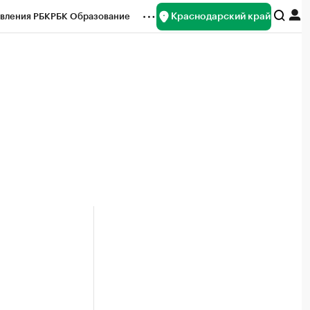
Краснодарский край
вления РБК
РБК Образование
редитные рейтинги
Франшизы
нсы
Рынок наличной валюты