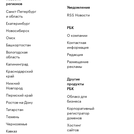
регионов
Уведомления
Санкт-Петербург
RSS Новости
и область
Екатеринбург
РБК
Новосибирск
О компании
Омск
Контактная
Башкортостан
информация
Вологодская
Редакция
область
Размещение
Калининград
рекламы
Краснодарский
край
Другие
Нижний
продукты
Новгород
РБК
Пермский край
Облако для
бизнеса
Ростов-на-Дону
Корпоративный
Татарстан
регистратор
Тюмень
доменов
Черноземье
Хостинг
сайтов
Кавказ