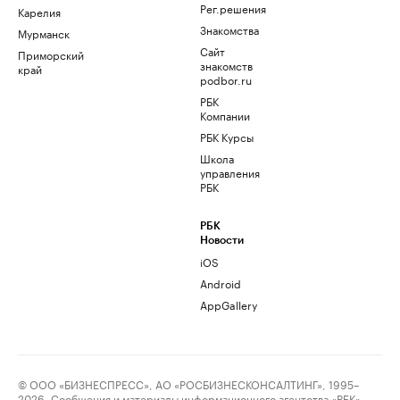
Рег.решения
Карелия
Знакомства
Мурманск
Сайт
Приморский
знакомств
край
podbor.ru
РБК
Компании
РБК Курсы
Школа
управления
РБК
РБК
Новости
iOS
Android
AppGallery
© ООО «БИЗНЕСПРЕСС», АО «РОСБИЗНЕСКОНСАЛТИНГ», 1995–
2026. Сообщения и материалы информационного агентства «РБК»