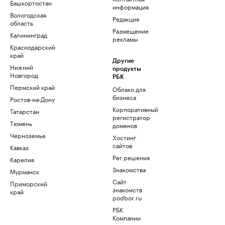
Башкортостан
информация
Вологодская
Редакция
область
Размещение
Калининград
рекламы
Краснодарский
край
Другие
Нижний
продукты
Новгород
РБК
Пермский край
Облако для
бизнеса
Ростов-на-Дону
Корпоративный
Татарстан
регистратор
Тюмень
доменов
Черноземье
Хостинг
сайтов
Кавказ
Рег.решения
Карелия
Знакомства
Мурманск
Сайт
Приморский
знакомств
край
podbor.ru
РБК
Компании