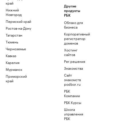
край
Другие
Нижний
продукты
Новгород
РБК
Пермский край
Облако для
бизнеса
Ростов-на-Дону
Корпоративный
Татарстан
регистратор
Тюмень
доменов
Черноземье
Хостинг
сайтов
Кавказ
Рег.решения
Карелия
Знакомства
Мурманск
Сайт
Приморский
знакомств
край
podbor.ru
РБК
Компании
РБК Курсы
Школа
управления
РБК