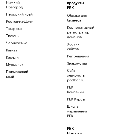
Нижний
продукты
Новгород
РБК
Пермский край
Облако для
бизнеса
Ростов-на-Дону
Корпоративный
Татарстан
регистратор
Тюмень
доменов
Черноземье
Хостинг
сайтов
Кавказ
Рег.решения
Карелия
Знакомства
Мурманск
Сайт
Приморский
знакомств
край
podbor.ru
РБК
Компании
РБК Курсы
Школа
управления
РБК
РБК
Новости