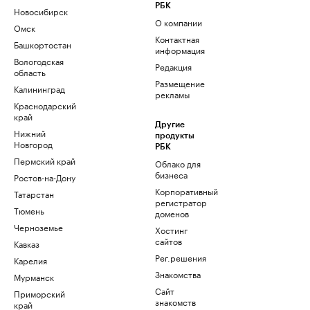
РБК
Новосибирск
О компании
Омск
Контактная
Башкортостан
информация
Вологодская
Редакция
область
Размещение
Калининград
рекламы
Краснодарский
край
Другие
Нижний
продукты
Новгород
РБК
Пермский край
Облако для
бизнеса
Ростов-на-Дону
Корпоративный
Татарстан
регистратор
Тюмень
доменов
Черноземье
Хостинг
сайтов
Кавказ
Рег.решения
Карелия
Знакомства
Мурманск
Сайт
Приморский
знакомств
край