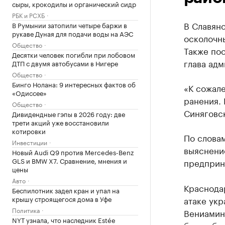
сыры, крокодилы и органический сидр
РБК и РСХБ
В Славян
В Румынии затопили четыре баржи в
рукаве Дуная для подачи воды на АЭС
осколочн
Общество
Также по
Десятки человек погибли при лобовом
глава адм
ДТП с двумя автобусами в Нигере
Общество
Бинго Нолана: 9 интересных фактов об
«К сожале
«Одиссее»
ранения.
Общество
Синяговс
Дивидендные гэпы в 2026 году: две
трети акций уже восстановили
котировки
По слова
Инвестиции
выяснени
Новый Audi Q9 против Mercedes-Benz
GLS и BMW X7. Сравнение, мнения и
предприн
цены
Авто
Краснода
Беспилотник задел кран и упал на
крышу строящегося дома в Уфе
атаке укр
Политика
Вениамин 
NYT узнала, что наследник Estée