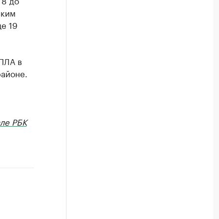
 8 до
ским
е 19
ПЛА в
айоне.
ле РБК