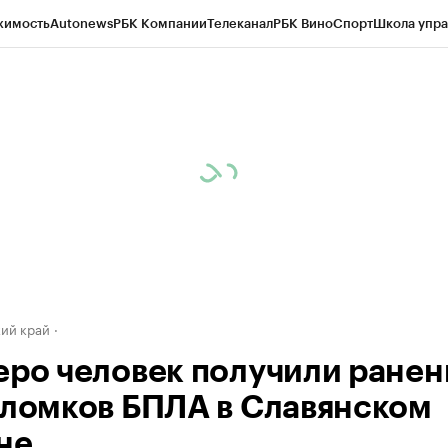
жимость
Autonews
РБК Компании
Телеканал
РБК Вино
Спорт
Школа упра
д
Стиль
Крипто
РБК Бизнес-среда
Дискуссионный клуб
Исследования
К
а контрагентов
Политика
Экономика
Бизнес
Технологии и медиа
Фина
ий край
еро человек получили ранен
бломков БПЛА в Славянском
не