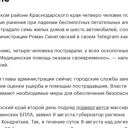
ском районе Краснодарского края четверо человек п
ые ранения при падении беспилотных летательных ап
страдало семь жилых домов и шесть автомобилей, со
инистрации Роман Синяговский в своем Telegram-кан
нию, четыре человека пострадали, у всех осколочны
 Медицинская помощь оказана своевременно», — нап
кий.
м главы администрации сейчас городские службы за
ем оценки ущерба и помощью пострадавшим. Власти
имают необходимые меры для обеспечения безопасн
рский край второй день подряд
подвергается
массир
аинских БПЛА, заявил 9 августа губернатор региона
Кондратьев. Так, в течение суток 8 августа над реги