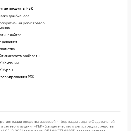
угие продукты РБК
лако для бизнеса
рпоративный регистратор
менов
стинг сайтов
г.решения
акомства
йт знакомств podbor.ru
К Компании
К Курсы
ола управления РБК
регистрации средства массовой информации выдано Федеральной
и сетевого издания «РБК» (свидетельство о регистрации средства
ор) 03.12.2021 за номером ЭЛ №ФС77-82385) сопровождаются