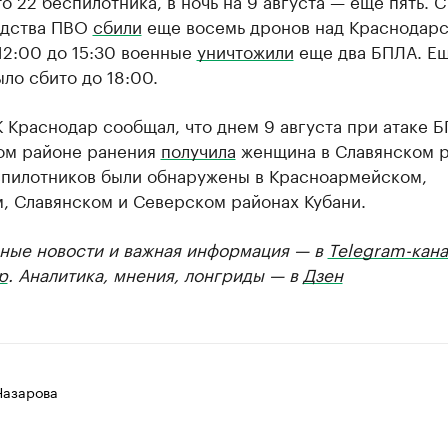
о 22 беспилотника, в ночь на 9 августа — еще пять. С
едства ПВО
сбили
еще восемь дронов над Краснодар
12:00 до 15:30 военные
уничтожили
еще два БПЛА. Ещ
ло сбито до 18:00.
 Краснодар сообщал, что днем 9 августа при атаке Б
ом районе ранения
получила
женщина в Славянском р
спилотников были обнаружены в Красноармейском,
, Славянском и Северском районах Кубани.
ные новости и важная информация — в
Telegram-кана
р
. Аналитика, мнения, лонгриды — в
Дзен
Назарова