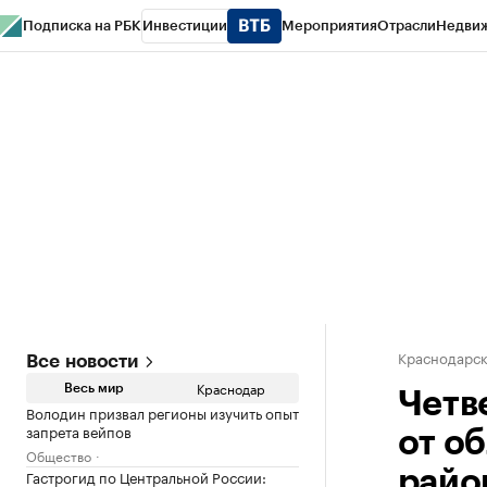
Подписка на РБК
Инвестиции
Мероприятия
Отрасли
Недви
РБК Курсы
РБК Life
Тренды
Визионеры
Национальные проекты
Горо
Газета
Спецпроекты СПб
Конференции СПб
Спецпроекты
Проверк
Краснодарск
Все новости
Краснодар
Весь мир
Четв
Володин призвал регионы изучить опыт
запрета вейпов
от о
Общество
Гастрогид по Центральной России:
райо