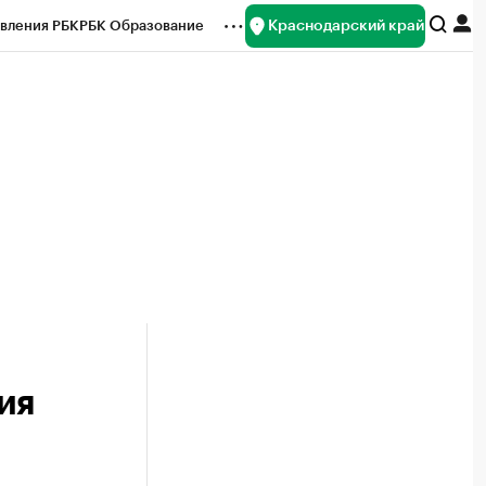
Краснодарский край
вления РБК
РБК Образование
редитные рейтинги
Франшизы
нсы
Рынок наличной валюты
ия