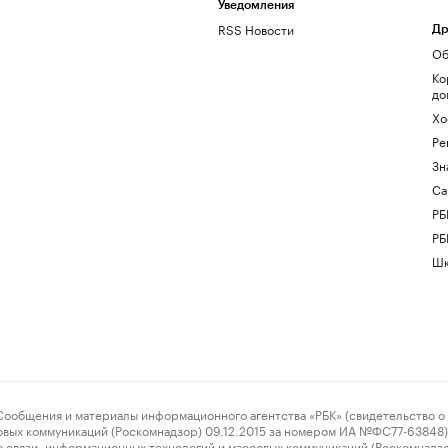
Уведомления
RSS Новости
Др
Об
Ко
до
Хо
Ре
Зн
Са
РБ
РБ
Шк
ения и материалы информационного агентства «РБК» (свидетельство о 
овых коммуникаций (Роскомнадзор) 09.12.2015 за номером ИА №ФС77-63848) 
 связи, информационных технологий и массовых коммуникаций (Роскомнадз