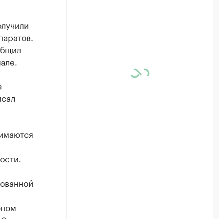
олучили
паратов.
общил
але.
е
исал
нимаются
ости.
ованной
оном