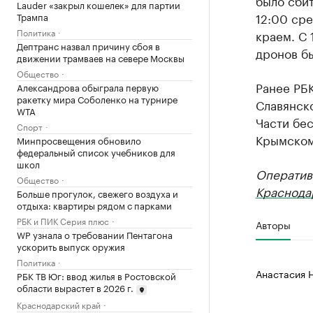
было сбит
Lauder «закрыл кошелек» для партии
12:00 ср
Трампа
Политика
краем. С 
Дептранс назвал причину сбоя в
дронов бы
движении трамваев на севере Москвы
Общество
Ранее РБК
Александрова обыграла первую
ракетку мира Соболенко на турнире
Славянск
WTA
Части бе
Спорт
Крымском
Минпросвещения обновило
федеральный список учебников для
школ
Оператив
Общество
Краснода
Больше прогулок, свежего воздуха и
отдыха: квартиры рядом с парками
РБК и ПИК Серия плюс
Авторы
WP узнала о требовании Пентагона
ускорить выпуск оружия
Политика
Анастасия 
РБК ТВ Юг: ввод жилья в Ростовской
области вырастет в 2026 г.
Краснодарский край