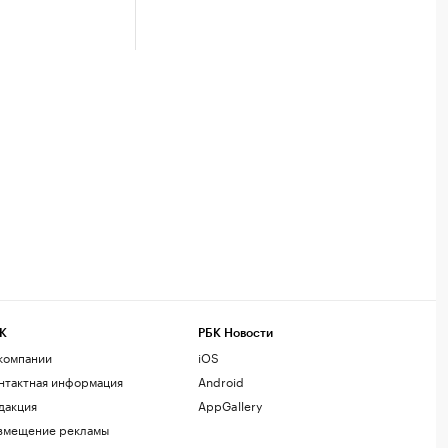
К
РБК Новости
компании
iOS
нтактная информация
Android
дакция
AppGallery
змещение рекламы