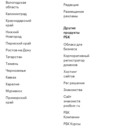
Вологодская
Редакция
область
Размещение
Калининград
рекламы
Краснодарский
край
Другие
Нижний
продукты
Новгород
РБК
Пермский край
Облако для
бизнеса
Ростов-на-Дону
Корпоративный
Татарстан
регистратор
Тюмень
доменов
Черноземье
Хостинг
сайтов
Кавказ
Рег.решения
Карелия
Знакомства
Мурманск
Сайт
Приморский
знакомств
край
podbor.ru
РБК
Компании
РБК Курсы