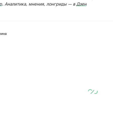
р
. Аналитика, мнения, лонгриды — в
Дзен
лина