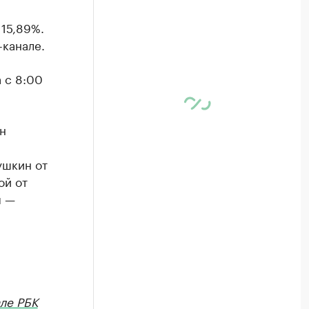
 15,89%.
-канале.
а с 8:00
н
ушкин от
ой от
я —
ле РБК