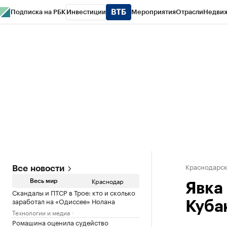
Подписка на РБК
Инвестиции
Мероприятия
Отрасли
Недви
РБК Курсы
РБК Life
Тренды
Визионеры
Национальные проекты
Горо
Газета
Спецпроекты СПб
Конференции СПб
Спецпроекты
Проверк
Краснодарск
Все новости
Краснодар
Весь мир
Явка 
Скандалы и ПТСР в Трое: кто и сколько
заработал на «Одиссее» Нолана
Куба
Технологии и медиа
Ромашина оценила судейство