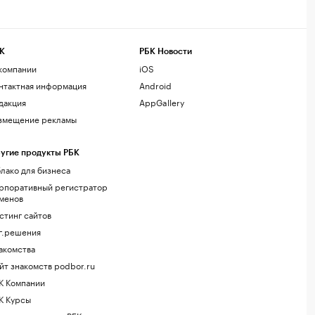
К
РБК Новости
компании
iOS
нтактная информация
Android
дакция
AppGallery
змещение рекламы
угие продукты РБК
лако для бизнеса
рпоративный регистратор
менов
стинг сайтов
г.решения
акомства
йт знакомств podbor.ru
К Компании
К Курсы