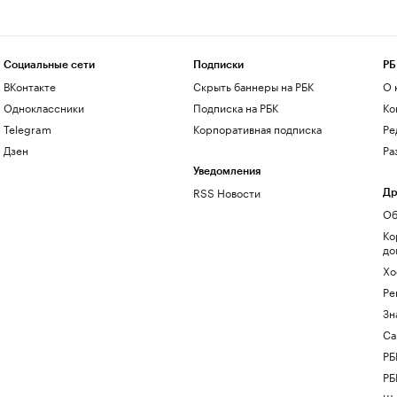
Социальные сети
Подписки
РБ
ВКонтакте
Скрыть баннеры на РБК
О 
Одноклассники
Подписка на РБК
Ко
Telegram
Корпоративная подписка
Ре
Дзен
Ра
Уведомления
RSS Новости
Др
Об
Ко
до
Хо
Ре
Зн
Са
РБ
РБ