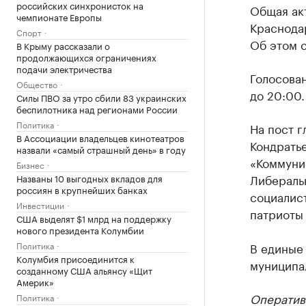
российских синхронисток на
Общая ак
чемпионате Европы
Краснодар
Спорт
Об этом с
В Крыму рассказали о
продолжающихся ограничениях
подачи электричества
Голосова
Общество
до 20:00.
Силы ПВО за утро сбили 83 украинских
беспилотника над регионами России
Политика
На пост 
В Ассоциации владельцев кинотеатров
Кондратье
назвали «самый страшный день» в году
«Коммуни
Бизнес
Либераль
Названы 10 выгодных вкладов для
россиян в крупнейших банках
социалис
Инвестиции
патриоты 
США выделят $1 млрд на поддержку
нового президента Колумбии
Политика
В единые
Колумбия присоединится к
муниципа
созданному США альянсу «Щит
Америк»
Оператив
Политика