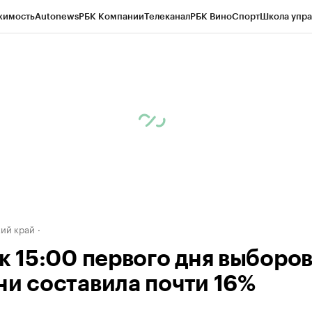
жимость
Autonews
РБК Компании
Телеканал
РБК Вино
Спорт
Школа упра
д
Стиль
Крипто
РБК Бизнес-среда
Дискуссионный клуб
Исследования
К
а контрагентов
Политика
Экономика
Бизнес
Технологии и медиа
Фина
ий край
к 15:00 первого дня выборов
ни составила почти 16%