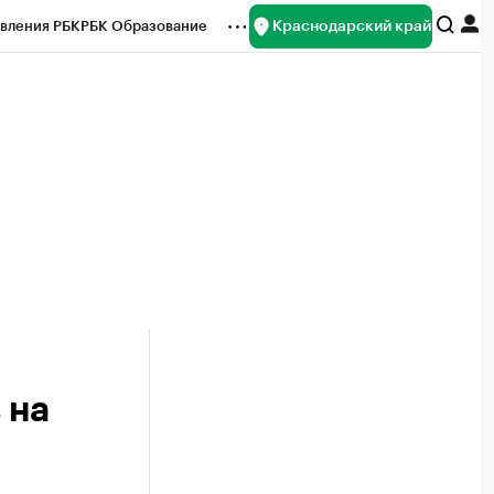
Краснодарский край
вления РБК
РБК Образование
редитные рейтинги
Франшизы
нсы
Рынок наличной валюты
 на