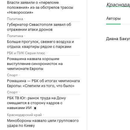
Власти заявили о «переломе
Краснода
положения» из-за обстрелов трассы
«Новороссия»
Авторы
Политика
Губернатор Севастополя заявил об
отражении атаки дронов
Политика
Диана Баку
Больше прогулок, свежего воздуха и
отдыха: квартиры рядом с парками
РБК и ПИК Серия плюс
Ромашина назвала хорошим
выступление синхронисток на
чемпионате Европы
Спорт
Ромашина — РБК об итогах чемпионата
Европы: «Слепили из того, что было»
Спорт
РБК ТВ Юг: рынок труда на Дону
смещается в сторону кадров с
навыками ИИ
Краснодарский край
Минобороны назвало цели группового
удара по Киеву