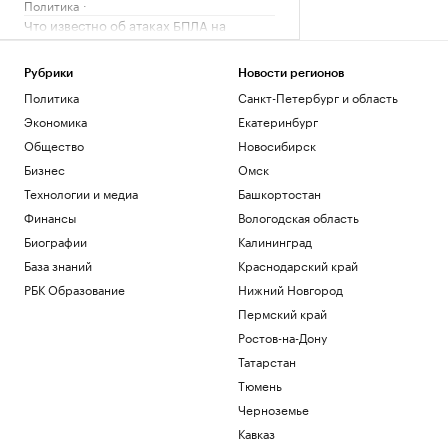
Политика
Что известно об атаках БПЛА на
регионы России. Главное к 8 августа
Политика
Рубрики
Новости регионов
Число сбитых на подлете к Москве
Политика
Санкт-Петербург и область
дронов приблизилось к 10
Экономика
Екатеринбург
Политика
В Липецкой области двое мужчин
Общество
Новосибирск
пострадали при падении беспилотника
Бизнес
Омск
Политика
Технологии и медиа
Башкортостан
Женщинам платят меньше. Что из-за
Финансы
Вологодская область
этого теряют компании
Образование
Биографии
Калининград
Силы ПВО уничтожили над Россией
База знаний
Краснодарский край
почти 400 беспилотников за ночь
РБК Образование
Нижний Новгород
Политика
Пермский край
Загрузить еще
Ростов-на-Дону
Татарстан
Тюмень
Черноземье
Кавказ