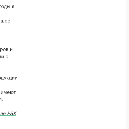
годы я
йшее
ыров и
ии с
одукции
 имеют
я.
ле РБК