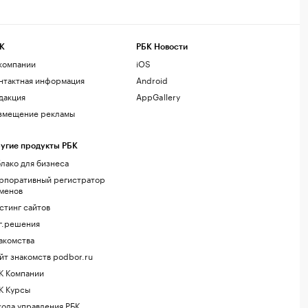
К
РБК Новости
компании
iOS
нтактная информация
Android
дакция
AppGallery
змещение рекламы
угие продукты РБК
лако для бизнеса
рпоративный регистратор
менов
стинг сайтов
г.решения
акомства
йт знакомств podbor.ru
К Компании
К Курсы
ола управления РБК