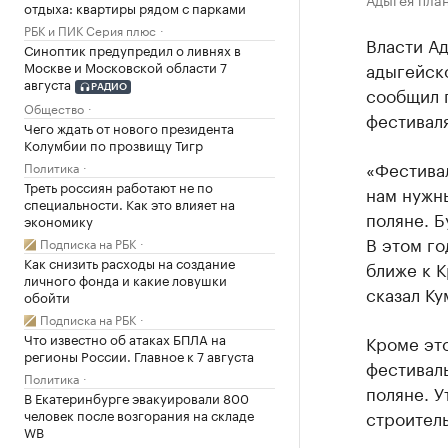
отдыха: квартиры рядом с парками
РБК и ПИК Серия плюс
Власти А
Синоптик предупредил о ливнях в
Москве и Московской области 7
адыгейск
августа
сообщил г
РАДИО
Общество
фестиваля
Чего ждать от нового президента
Колумбии по прозвищу Тигр
«Фестивал
Политика
Треть россиян работают не по
нам нужн
специальности. Как это влияет на
поляне. Б
экономику
В этом го
Подписка на РБК
Как снизить расходы на создание
ближе к 
личного фонда и какие ловушки
сказал Ку
обойти
Подписка на РБК
Что известно об атаках БПЛА на
Кроме это
регионы России. Главное к 7 августа
фестивал
Политика
поляне. У
В Екатеринбурге эвакуировали 800
человек после возгорания на складе
строител
WB