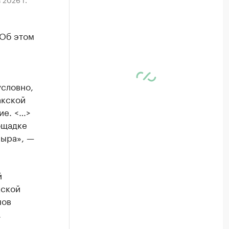
 Об этом
условно,
акской
ие. <…>
ощадке
сыра», —
й
кской
пов
.