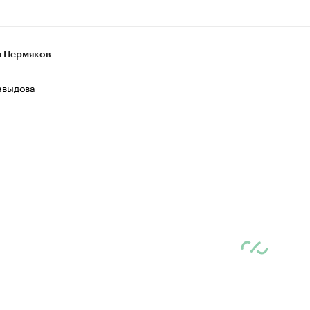
 Пермяков
авыдова