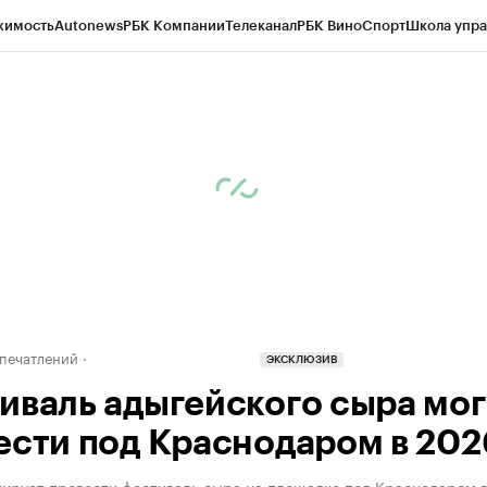
жимость
Autonews
РБК Компании
Телеканал
РБК Вино
Спорт
Школа упра
д
Стиль
Крипто
РБК Бизнес-среда
Дискуссионный клуб
Исследования
К
а контрагентов
Политика
Экономика
Бизнес
Технологии и медиа
Фина
печатлений
ЭКСКЛЮЗИВ
иваль адыгейского сыра мог
ести под Краснодаром в 2026
ирует провести фестиваль сыра на площадке под Краснодаром в