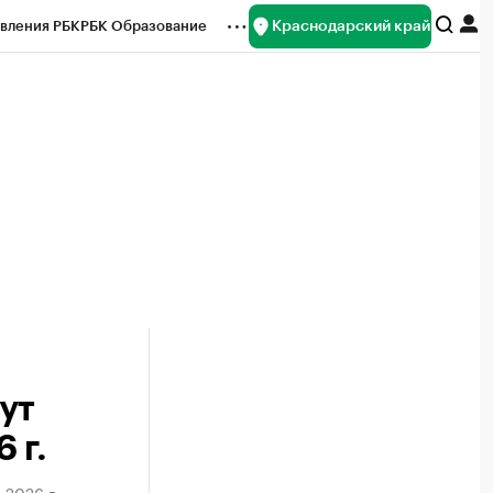
Краснодарский край
вления РБК
РБК Образование
редитные рейтинги
Франшизы
нсы
Рынок наличной валюты
ут
 г.
 2026 г.