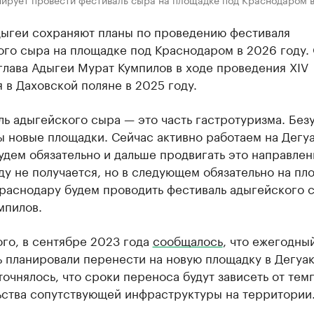
дыгеи сохраняют планы по проведению фестиваля
ого сыра на площадке под Краснодаром в 2026 году.
лава Адыгеи Мурат Кумпилов в ходе проведения XIV
 в Даховской поляне в 2025 году.
ь адыгейского сыра — это часть гастротуризма. Без
ы новые площадки. Сейчас активно работаем на Дегу
удем обязательно и дальше продвигать это направлен
ду не получается, но в следующем обязательно на пл
Краснодару будем проводить фестиваль адыгейского 
мпилов.
го, в сентябре 2023 года
сообщалось
, что ежегодны
ь планировали перенести на новую площадку в Дегуа
точнялось, что сроки переноса будут зависеть от тем
ьства сопутствующей инфраструктуры на территории