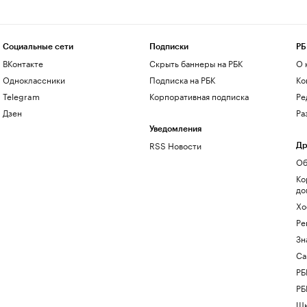
Социальные сети
Подписки
РБ
ВКонтакте
Скрыть баннеры на РБК
О 
Одноклассники
Подписка на РБК
Ко
Telegram
Корпоративная подписка
Ре
Дзен
Ра
Уведомления
RSS Новости
Др
Об
Ко
до
Хо
Ре
Зн
Са
РБ
РБ
Шк