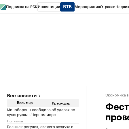
Подписка на РБК
Инвестиции
Мероприятия
Отрасли
Недви
РБК Курсы
РБК Life
Тренды
Визионеры
Национальные проекты
Горо
Газета
Спецпроекты СПб
Конференции СПб
Спецпроекты
Проверк
Экономика в
Все новости
Краснодар
Весь мир
Фест
Минобороны сообщило об ударах по
сухогрузам в Черном море
пров
Политика
Больше прогулок, свежего воздуха и
Адыгея план