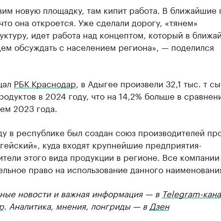
им новую площадку, там кипит работа. В ближайшие 
что она откроется. Уже сделали дорогу, «тянем»
ктуру, идет работа над концептом, который в ближа
дем обсуждать с населением региона», — поделился
.
щал
РБК Краснодар
, в Адыгее произвели 32,1 тыс. т с
одуктов в 2024 году, что на 14,2% больше в сравнен
ем 2023 года.
ду в республике был создан союз производителей пр
гейский», куда входят крупнейшие предприятия-
тели этого вида продукции в регионе. Все компании
ельное право на использование данного наименовани
ные новости и важная информация — в
Telegram-кана
р
. Аналитика, мнения, лонгриды — в
Дзен