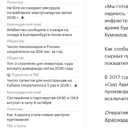
Политика
«Мы готов
На Юге не ожидают рекордов
надеюсь, 
потребления электроэнергии летом
2026 г.
инфрастру
Краснодарский край
время бу
Wildberries сообщила о пожаре на
Кумпилов
складе в Екатеринбурге после атаки
Общество
Число пенсионеров в России
Как сооб
сократилось на 409 тыс. за год
сырных пр
Общество
показател
Топ-3 стратегии для инвестора, куда
вложить дивиденды летом 2026 года
Подписка на РБК
В 2017 го
Число патентов для иностранцев на
«Сыр Ады
Кубани сократилось в 5 раз в 2026 г.
производи
Краснодарский край
исключит
Соглашение о партнерстве ЕАЭС и ОАЭ
вступит в силу 6 октября
Политика
Оператив
Как Ходынка стала новым центром
Краснода
притяжения
РБК и Stone