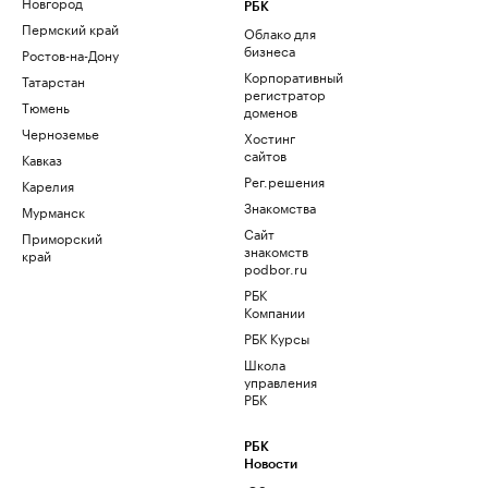
Новгород
РБК
Пермский край
Облако для
бизнеса
Ростов-на-Дону
Корпоративный
Татарстан
регистратор
Тюмень
доменов
Черноземье
Хостинг
сайтов
Кавказ
Рег.решения
Карелия
Знакомства
Мурманск
Сайт
Приморский
знакомств
край
podbor.ru
РБК
Компании
РБК Курсы
Школа
управления
РБК
РБК
Новости