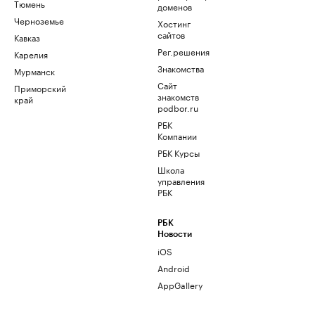
Тюмень
доменов
Черноземье
Хостинг
сайтов
Кавказ
Рег.решения
Карелия
Знакомства
Мурманск
Сайт
Приморский
знакомств
край
podbor.ru
РБК
Компании
РБК Курсы
Школа
управления
РБК
РБК
Новости
iOS
Android
AppGallery