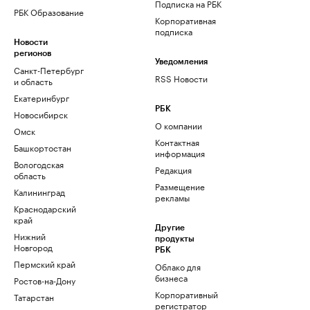
Подписка на РБК
РБК Образование
Корпоративная
подписка
Новости
регионов
Уведомления
Санкт-Петербург
RSS Новости
и область
Екатеринбург
РБК
Новосибирск
О компании
Омск
Контактная
Башкортостан
информация
Вологодская
Редакция
область
Размещение
Калининград
рекламы
Краснодарский
край
Другие
Нижний
продукты
Новгород
РБК
Пермский край
Облако для
бизнеса
Ростов-на-Дону
Корпоративный
Татарстан
регистратор