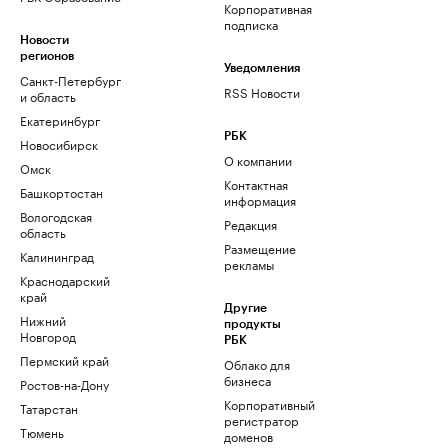
Корпоративная
подписка
Новости
регионов
Уведомления
Санкт-Петербург
RSS Новости
и область
Екатеринбург
РБК
Новосибирск
О компании
Омск
Контактная
Башкортостан
информация
Вологодская
Редакция
область
Размещение
Калининград
рекламы
Краснодарский
край
Другие
Нижний
продукты
Новгород
РБК
Пермский край
Облако для
бизнеса
Ростов-на-Дону
Корпоративный
Татарстан
регистратор
Тюмень
доменов