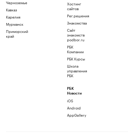
Черноземье
Хостинг
сайтов
Кавказ
Рег.решения
Карелия
Знакомства
Мурманск
Сайт
Приморский
знакомств
край
podbor.ru
РБК
Компании
РБК Курсы
Школа
управления
РБК
РБК
Новости
iOS
Android
AppGallery