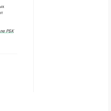
ых
от
ле РБК