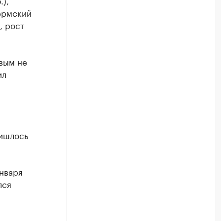
),
Пермский
, рост
ивым не
ил
ришлось
нваря
лся