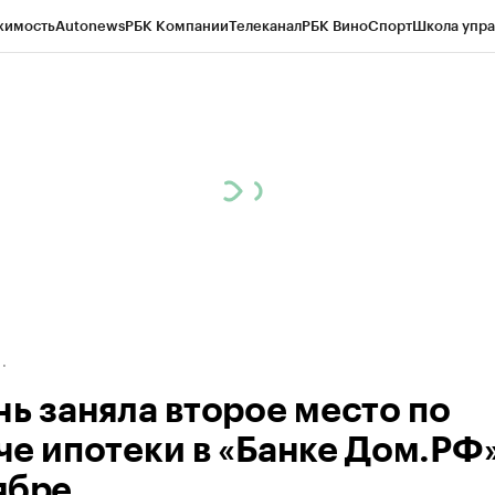
жимость
Autonews
РБК Компании
Телеканал
РБК Вино
Спорт
Школа упра
д
Стиль
Крипто
РБК Бизнес-среда
Дискуссионный клуб
Исследования
К
а контрагентов
Политика
Экономика
Бизнес
Технологии и медиа
Фина
нь заняла второе место по
че ипотеки в «Банке Дом.РФ»
ябре