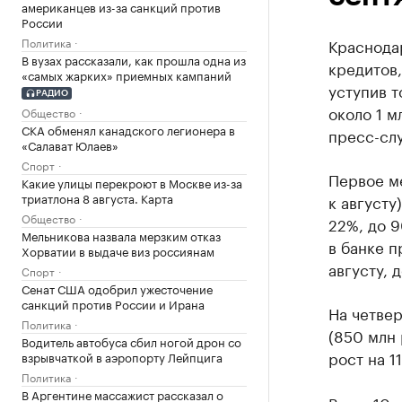
американцев из-за санкций против
России
Политика
Краснода
В вузах рассказали, как прошла одна из
кредитов,
«самых жарких» приемных кампаний
уступив т
РАДИО
около 1 м
Общество
СКА обменял канадского легионера в
пресс-слу
«Салават Юлаев»
Спорт
Первое ме
Какие улицы перекроют в Москве из-за
триатлона 8 августа. Карта
к августу
Общество
22%, до 
Мельникова назвала мерзким отказ
в банке п
Хорватии в выдаче виз россиянам
августу, 
Спорт
Сенат США одобрил ужесточение
санкций против России и Ирана
На четвер
Политика
(850 млн 
Водитель автобуса сбил ногой дрон со
рост на 11
взрывчаткой в аэропорту Лейпцига
Политика
В Аргентине массажист рассказал о