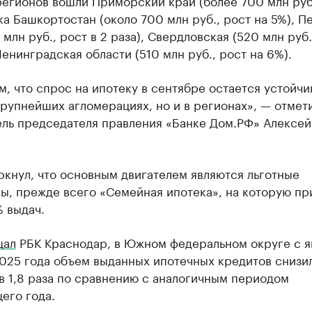
регионов вошли Приморский край (более 700 млн руб.
а Башкортостан (около 700 млн руб., рост на 5%), 
 млн руб., рост в 2 раза), Свердловская (520 млн руб.
Ленинградская области (510 млн руб., рост на 6%).
, что спрос на ипотеку в сентябре остается устойч
крупнейших агломерациях, но и в регионах», — отмет
ель председателя правления «Банке Дом.РФ» Алексей
кнул, что основным двигателем являются льготные
ы, прежде всего «Семейная ипотека», на которую п
 выдач.
щал
РБК Краснодар, в Южном федеральном округе с я
2025 года объем выданных ипотечных кредитов снизи
в 1,8 раза по сравнению с аналогичным периодом
его года.