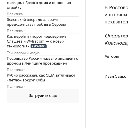
жильцом» Белого дома и остановил
В Ростов
стройку
ипотечных
Политика
Зеленский впервые за время
показате
президентства прибыл в Сербию
Политика
Оператив
Как перейти «порог недоверия»:
Слащева и Wylsacom — о новых
Краснода
технологиях
РАДИО
Технологии и медиа
Авторы
Посольство России назвало инцидент с
дроном в Лейпциге провокацией
Политика
Рубио рассказал, как США затягивают
Иван Заико
«петлю» вокруг Кубы
Политика
Загрузить еще