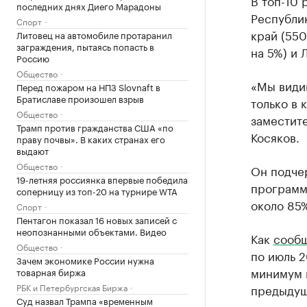
В топ-10 
последних днях Диего Марадоны
Республик
Спорт
край (550
Литовец на автомобиле протаранил
заграждения, пытаясь попасть в
на 5%) и 
Россию
Общество
«Мы видим
Перед пожаром на НПЗ Slovnaft в
Братиславе произошел взрыв
только в 
Общество
заместит
Трамп против гражданства США «по
Косяков.
праву почвы». В каких странах его
выдают
Общество
Он подчер
19-летняя россиянка впервые победила
программ
соперницу из топ-20 на турнире WTA
около 85%
Спорт
Пентагон показал 16 новых записей с
неопознанными объектами. Видео
Как
сооб
Общество
по июль 
Зачем экономике России нужна
минимум 
товарная биржа
РБК и Петербургская Биржа
предыдущ
Суд назвал Трампа «временным