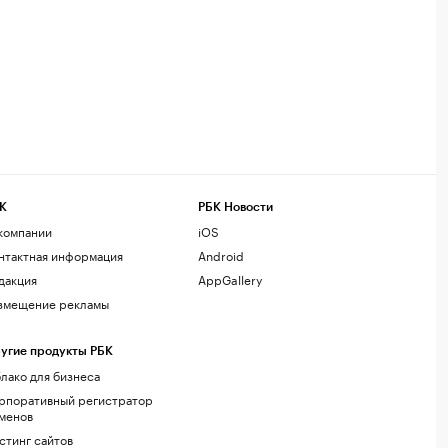
К
РБК Новости
компании
iOS
нтактная информация
Android
дакция
AppGallery
змещение рекламы
угие продукты РБК
лако для бизнеса
рпоративный регистратор
менов
стинг сайтов