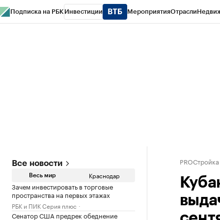
Подписка на РБК
Инвестиции
Мероприятия
Отрасли
Недви
РБК Курсы
РБК Life
Тренды
Визионеры
Национальные проекты
Горо
Газета
Спецпроекты СПб
Конференции СПб
Спецпроекты
Проверк
PROСтройка
Все новости
Краснодар
Весь мир
Куба
Зачем инвестировать в торговые
пространства на первых этажах
выда
РБК и ПИК Серия плюс
Сенатор США предрек обеднение
сент