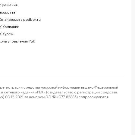
г.решения
акомства
йт знакомств podbor.ru
К Компании
К Курсы
ола управления РБК
регистрации средства массовой информации выдано Федеральной
и сетевого издания «РБК» (свидетельство о регистрации средства
ор) 03.12.2021 за номером ЭЛ №ФС77-82385) сопровождаются