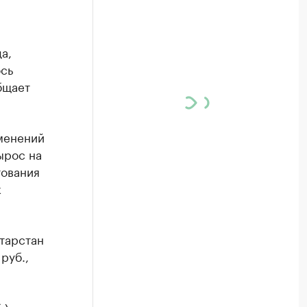
а,
ось
общает
зменений
ырос на
тования
к
атарстан
руб.,