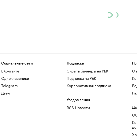
Социальные сети
Подписки
РБ
ВКонтакте
Скрыть баннеры на РБК
О 
Одноклассники
Подписка на РБК
Ко
Telegram
Корпоративная подписка
Ре
Дзен
Ра
Уведомления
RSS Новости
Др
Об
Ко
до
Хо