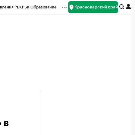
Краснодарский край
вления РБК
РБК Образование
редитные рейтинги
Франшизы
нсы
Рынок наличной валюты
 в