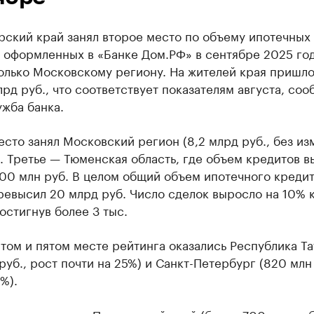
рский край занял второе место по объему ипотечных
 оформленных в «Банке Дом.РФ» в сентябре 2025 год
олько Московскому региону. На жителей края пришл
лрд руб., что соответствует показателям августа, со
жба банка.
сто занял Московский регион (8,2 млрд руб., без и
). Третье — Тюменская область, где объем кредитов в
900 млн руб. В целом общий объем ипотечного креди
ревысил 20 млрд руб. Число сделок выросло на 10% 
достигнув более 3 тыс.
том и пятом месте рейтинга оказались Республика Т
руб., рост почти на 25%) и Санкт-Петербург (820 млн 
%).