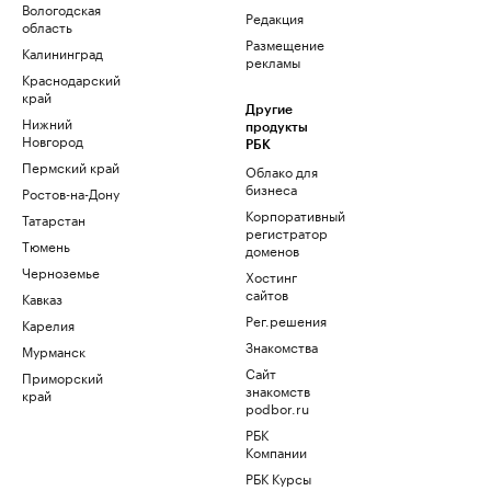
Вологодская
Редакция
область
Размещение
Калининград
рекламы
Краснодарский
край
Другие
Нижний
продукты
Новгород
РБК
Пермский край
Облако для
бизнеса
Ростов-на-Дону
Корпоративный
Татарстан
регистратор
Тюмень
доменов
Черноземье
Хостинг
сайтов
Кавказ
Рег.решения
Карелия
Знакомства
Мурманск
Сайт
Приморский
знакомств
край
podbor.ru
РБК
Компании
РБК Курсы