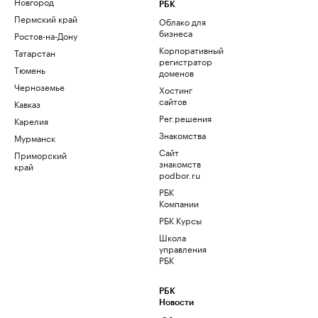
Новгород
РБК
Пермский край
Облако для
бизнеса
Ростов-на-Дону
Корпоративный
Татарстан
регистратор
Тюмень
доменов
Черноземье
Хостинг
сайтов
Кавказ
Рег.решения
Карелия
Знакомства
Мурманск
Сайт
Приморский
знакомств
край
podbor.ru
РБК
Компании
РБК Курсы
Школа
управления
РБК
РБК
Новости