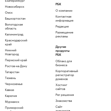
Екатеринбург
РБК
Новосибирск
О компании
Омск
Контактная
Башкортостан
информация
Вологодская
Редакция
область
Размещение
Калининград
рекламы
Краснодарский
край
Другие
Нижний
продукты
Новгород
РБК
Пермский край
Облако для
бизнеса
Ростов-на-Дону
Корпоративный
Татарстан
регистратор
Тюмень
доменов
Черноземье
Хостинг
сайтов
Кавказ
Рег.решения
Карелия
Знакомства
Мурманск
Сайт
Приморский
знакомств