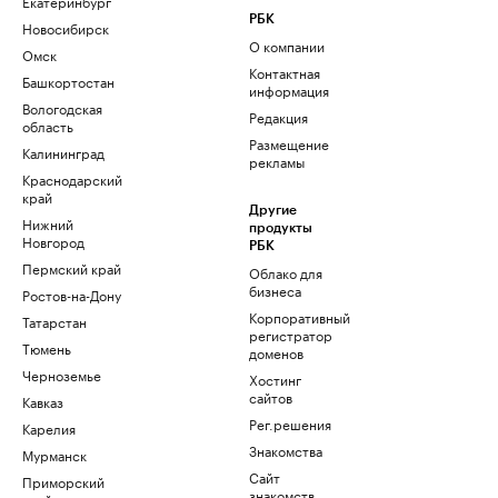
Екатеринбург
РБК
Новосибирск
О компании
Омск
Контактная
Башкортостан
информация
Вологодская
Редакция
область
Размещение
Калининград
рекламы
Краснодарский
край
Другие
Нижний
продукты
Новгород
РБК
Пермский край
Облако для
бизнеса
Ростов-на-Дону
Корпоративный
Татарстан
регистратор
Тюмень
доменов
Черноземье
Хостинг
сайтов
Кавказ
Рег.решения
Карелия
Знакомства
Мурманск
Сайт
Приморский
знакомств