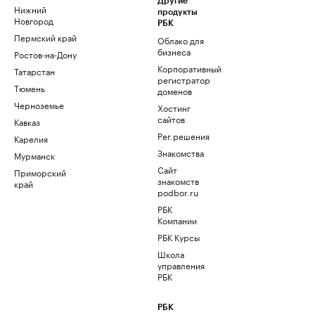
Другие
Нижний
продукты
Новгород
РБК
Пермский край
Облако для
бизнеса
Ростов-на-Дону
Корпоративный
Татарстан
регистратор
Тюмень
доменов
Черноземье
Хостинг
сайтов
Кавказ
Рег.решения
Карелия
Знакомства
Мурманск
Сайт
Приморский
знакомств
край
podbor.ru
РБК
Компании
РБК Курсы
Школа
управления
РБК
РБК