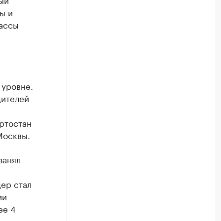
ы и
лассы
 уровне.
дителей
ртостан
Москвы.
занял
ер стал
ии
ее 4