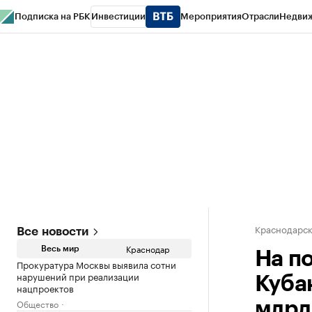
Подписка на РБК
Инвестиции
Мероприятия
Отрасли
Недви
РБК Курсы
РБК Life
Тренды
Визионеры
Национальные проекты
Горо
Газета
Спецпроекты СПб
Конференции СПб
Спецпроекты
Проверк
Краснодарск
Все новости
Краснодар
Весь мир
На п
Прокуратура Москвы выявила сотни
нарушений при реализации
Кубан
нацпроектов
Общество
млрд