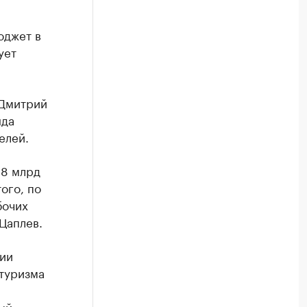
юджет в
ует
 Дмитрий
нда
елей.
,8 млрд
ого, по
бочих
Цаплев.
ции
туризма
ый