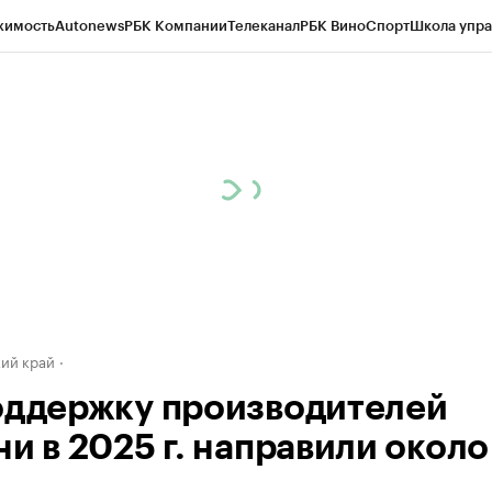
жимость
Autonews
РБК Компании
Телеканал
РБК Вино
Спорт
Школа упра
д
Стиль
Крипто
РБК Бизнес-среда
Дискуссионный клуб
Исследования
К
а контрагентов
Политика
Экономика
Бизнес
Технологии и медиа
Фина
ий край
оддержку производителей
и в 2025 г. направили около