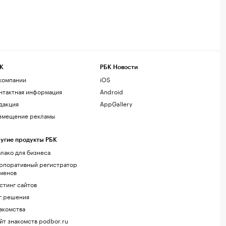
К
РБК Новости
компании
iOS
нтактная информация
Android
дакция
AppGallery
змещение рекламы
угие продукты РБК
лако для бизнеса
рпоративный регистратор
менов
стинг сайтов
г.решения
акомства
йт знакомств podbor.ru