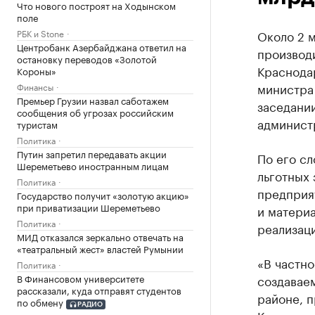
Что нового построят на Ходынском
поле
РБК и Stone
Около 2 м
Центробанк Азербайджана ответил на
производ
остановку переводов «Золотой
Краснодар
Короны»
министра
Финансы
Премьер Грузии назвал саботажем
заседании
сообщения об угрозах российским
админист
туристам
Политика
Путин запретил передавать акции
По его сл
Шереметьево иностранным лицам
льготных
Политика
предприя
Государство получит «золотую акцию»
при приватизации Шереметьево
и материа
Политика
реализац
МИД отказался зеркально отвечать на
«театральный жест» властей Румынии
«В частно
Политика
В Финансовом университете
создавае
рассказали, куда отправят студентов
районе, п
по обмену
РАДИО