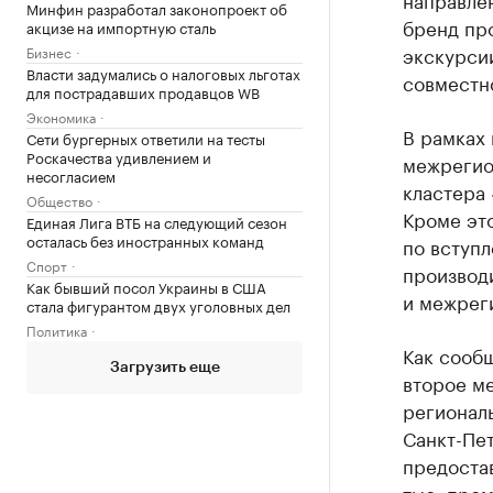
Минфин разработал законопроект об
бренд пр
акцизе на импортную сталь
экскурсии
Бизнес
Власти задумались о налоговых льготах
совместн
для пострадавших продавцов WB
Экономика
В рамках 
Сети бургерных ответили на тесты
Роскачества удивлением и
межрегио
несогласием
кластера
Общество
Кроме эт
Единая Лига ВТБ на следующий сезон
осталась без иностранных команд
по вступ
Спорт
производ
Как бывший посол Украины в США
и межрег
стала фигурантом двух уголовных дел
Политика
Как сооб
Загрузить еще
второе м
регионал
Санкт-Пет
предостав
тыс. про