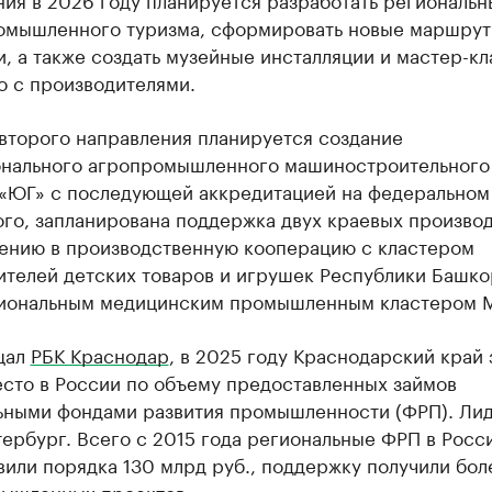
омышленного туризма, сформировать новые маршрут
, а также создать музейные инсталляции и мастер-к
о с производителями.
второго направления планируется создание
нального агропромышленного машиностроительного
 «ЮГ» с последующей аккредитацией на федеральном
ого, запланирована поддержка двух краевых произво
лению в производственную кооперацию с кластером
ителей детских товаров и игрушек Республики Башко
иональным медицинским промышленным кластером 
щал
РБК Краснодар
, в 2025 году Краснодарский край 
есто в России по объему предоставленных займов
ьными фондами развития промышленности (ФРП). Лид
ербург. Всего с 2015 года региональные ФРП в Росс
или порядка 130 млрд руб., поддержку получили бол
мышленных проектов.