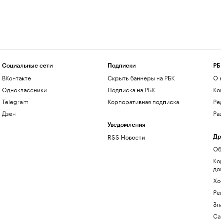
Социальные сети
Подписки
РБ
ВКонтакте
Скрыть баннеры на РБК
О 
Одноклассники
Подписка на РБК
Ко
Telegram
Корпоративная подписка
Ре
Дзен
Ра
Уведомления
RSS Новости
Др
Об
Ко
до
Хо
Ре
Зн
Са