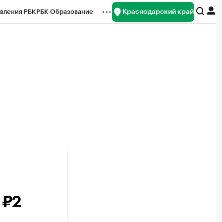
Краснодарский край
вления РБК
РБК Образование
редитные рейтинги
Франшизы
нсы
Рынок наличной валюты
 ₽2