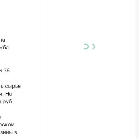
на
ужба
и 38
ть сырье
и. На
 руб.
я
рском
зины в