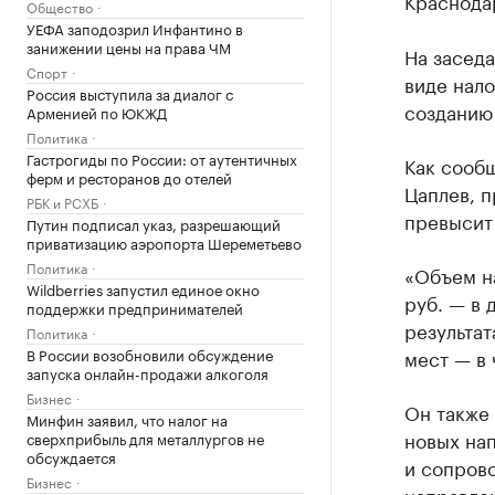
Краснода
Общество
УЕФА заподозрил Инфантино в
занижении цены на права ЧМ
На заседа
Спорт
виде нало
Россия выступила за диалог с
созданию
Арменией по ЮКЖД
Политика
Гастрогиды по России: от аутентичных
Как сооб
ферм и ресторанов до отелей
Цаплев, 
РБК и РСХБ
превысит 
Путин подписал указ, разрешающий
приватизацию аэропорта Шереметьево
Политика
«Объем н
Wildberries запустил единое окно
руб. — в 
поддержки предпринимателей
результат
Политика
В России возобновили обсуждение
мест — в 
запуска онлайн-продажи алкоголя
Бизнес
Он также 
Минфин заявил, что налог на
новых на
сверхприбыль для металлургов не
обсуждается
и сопров
Бизнес
направлен