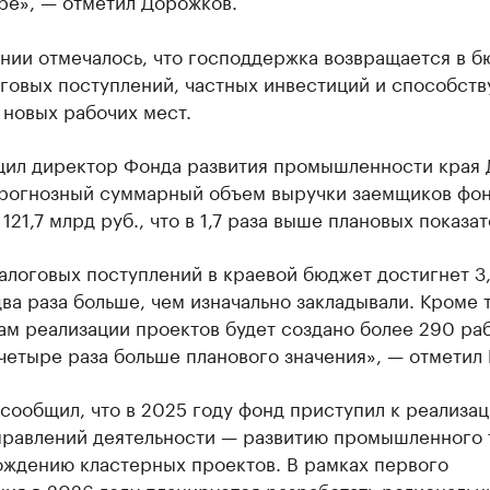
ре», — отметил Дорожков.
нии отмечалось, что господдержка возвращается в б
говых поступлений, частных инвестиций и способств
 новых рабочих мест.
щил директор Фонда развития промышленности края
прогнозный суммарный объем выручки заемщиков фо
121,7 млрд руб., что в 1,7 раза выше плановых показат
алоговых поступлений в краевой бюджет достигнет 3
два раза больше, чем изначально закладывали. Кроме т
ам реализации проектов будет создано более 290 ра
четыре раза больше планового значения», — отметил 
сообщил, что в 2025 году фонд приступил к реализа
правлений деятельности — развитию промышленного 
ождению кластерных проектов. В рамках первого
ия в 2026 году планируется разработать региональн