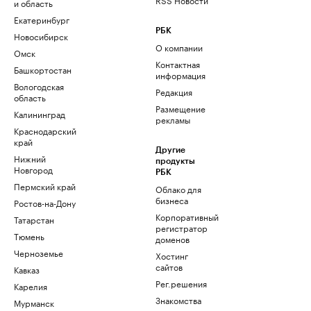
и область
Екатеринбург
РБК
Новосибирск
О компании
Омск
Контактная
Башкортостан
информация
Вологодская
Редакция
область
Размещение
Калининград
рекламы
Краснодарский
край
Другие
Нижний
продукты
Новгород
РБК
Пермский край
Облако для
бизнеса
Ростов-на-Дону
Корпоративный
Татарстан
регистратор
Тюмень
доменов
Черноземье
Хостинг
сайтов
Кавказ
Рег.решения
Карелия
Знакомства
Мурманск