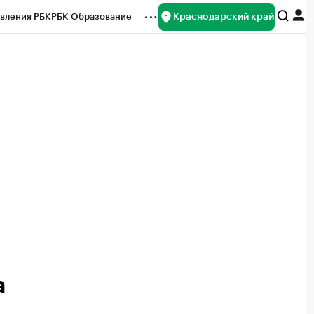
Краснодарский край
вления РБК
РБК Образование
редитные рейтинги
Франшизы
нсы
Рынок наличной валюты
а