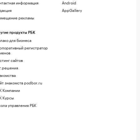
нтактная информация
Android
дакция
AppGallery
змещение рекламы
угие продукты РБК
лако для бизнеса
рпоративный регистратор
менов
стинг сайтов
г.решения
акомства
йт знакомств podbor.ru
К Компании
К Курсы
ола управления РБК