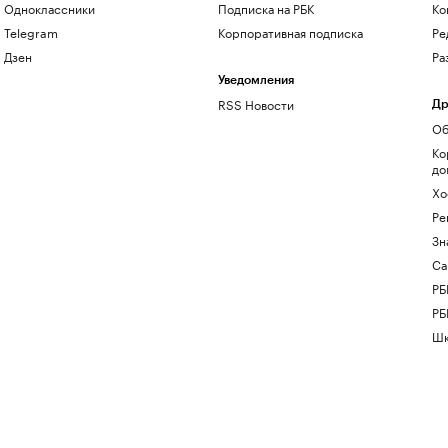
Одноклассники
Подписка на РБК
Ко
Telegram
Корпоративная подписка
Ре
Дзен
Ра
Уведомления
RSS Новости
Др
Об
Ко
до
Хо
Ре
Зн
Са
РБ
РБ
Шк