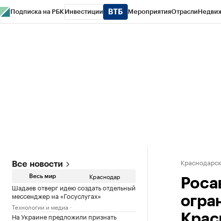
Подписка на РБК
Инвестиции
Мероприятия
Отрасли
Недви
РБК Курсы
РБК Life
Тренды
Визионеры
Национальные проекты
Горо
Газета
Спецпроекты СПб
Конференции СПб
Спецпроекты
Проверк
Краснодарск
Все новости
Краснодар
Весь мир
Роса
Шадаев отверг идею создать отдельный
мессенджер на «Госуслугах»
огра
Технологии и медиа
На Украине предложили признать
Крас