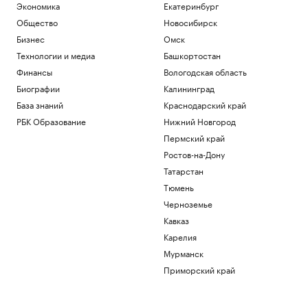
WSJ рассказала, как утечки о нехватке
Экономика
Екатеринбург
боеприпасов «сводят с ума» Трампа
Общество
Новосибирск
Политика
Бизнес
Омск
Глава Тувы Ховалыг включил Нарусову в
Технологии и медиа
Башкортостан
список кандидатов в Совет Федерации
Политика
Финансы
Вологодская область
В США отложили принятие закона о
Биографии
Калининград
крипторынке CLARITY Act до осени
База знаний
Краснодарский край
Крипто
РБК Образование
Нижний Новгород
Сочи принял более 4 млн туристов с
начала 2026 г.
Пермский край
Краснодарский край
Ростов-на-Дону
Агент лучшего игрока ЧМ-2026
Татарстан
сообщил о его решении перейти в
Тюмень
«Барселону»
Черноземье
Спорт
Кавказ
Загрузить еще
Карелия
Мурманск
Приморский край