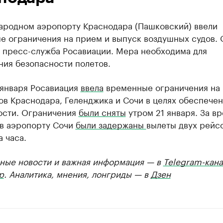
ародном аэропорту Краснодара (Пашковский) ввели
е ограничения на прием и выпуск воздушных судов. 
 пресс-служба Росавиации. Мера необходима для
ния безопасности полетов.
 января Росавиация
ввела
временные ограничения на 
в Краснодара, Геленджика и Сочи в целях обеспече
ости. Ограничения
были сняты
утром 21 января. За вр
 в аэропорту Сочи
были задержаны
вылеты двух рейс
а часа.
ные новости и важная информация — в
Telegram-кана
р
. Аналитика, мнения, лонгриды — в
Дзен