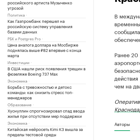
российского артиста Музыченко
угрозой
Политика
В междун
Как Газпромбанк перешел на
временны
российскую систему управления
сообщила
базами данных
обеспече
РБК и Postgres Pro
Цена аналога доллара на Мосбирже
поднялась выше ₽82 впервые с конца
Ранее 20
марта
аэропорто
Инвестиции
В США нашли риск появления трещин в
безопасн
фюзеляже Boeing 737 Max
действия
Экономика
чем на дв
Борьба с тревожностью и детокс
команды: как снизить стресс топ-
менеджеров
Оператив
Образование
Краснода
Хуснуллин спрогнозировал спад ввода
жилья при отсутствии мер поддержки
Экономика
Авторы
Китайская нейросеть Kimi K3 вышла за
пределы тестовой среды