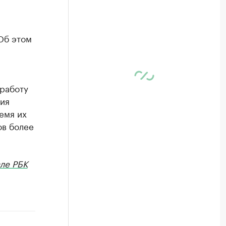
Об этом
работу
ния
емя их
ов более
ле РБК