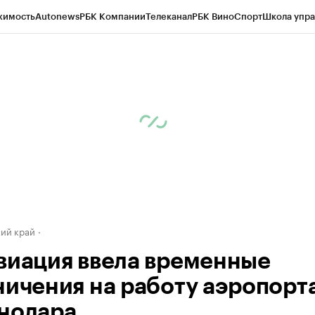
жимость
Autonews
РБК Компании
Телеканал
РБК Вино
Спорт
Школа упра
д
Стиль
Крипто
РБК Бизнес-среда
Дискуссионный клуб
Исследования
К
а контрагентов
Политика
Экономика
Бизнес
Технологии и медиа
Фина
ий край
виация ввела временные
ничения на работу аэропорт
нодара