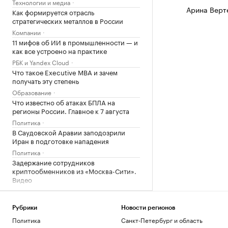
Технологии и медиа
Арина Верт
Как формируется отрасль
стратегических металлов в России
Компании
11 мифов об ИИ в промышленности — и
как все устроено на практике
РБК и Yandex Cloud
Что такое Executive MBA и зачем
получать эту степень
Образование
Что известно об атаках БПЛА на
регионы России. Главное к 7 августа
Политика
В Саудовской Аравии заподозрили
Иран в подготовке нападения
Политика
Задержание сотрудников
криптообменников из «Москва-Сити».
Видео
Общество
Как мы ездили в Южную Корею за
здоровьем и впечатлениями
Рубрики
Новости регионов
Политика
Санкт-Петербург и область
Life