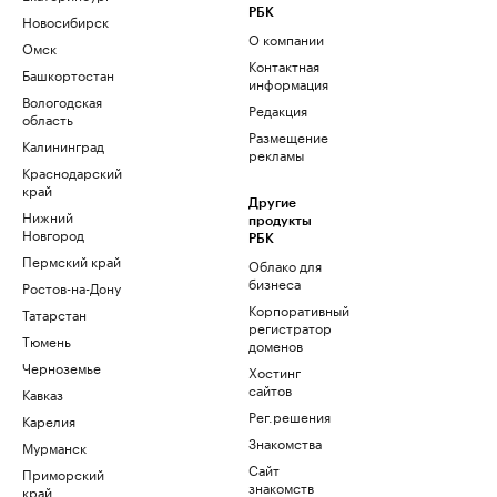
РБК
Новосибирск
О компании
Омск
Контактная
Башкортостан
информация
Вологодская
Редакция
область
Размещение
Калининград
рекламы
Краснодарский
край
Другие
Нижний
продукты
Новгород
РБК
Пермский край
Облако для
бизнеса
Ростов-на-Дону
Корпоративный
Татарстан
регистратор
Тюмень
доменов
Черноземье
Хостинг
сайтов
Кавказ
Рег.решения
Карелия
Знакомства
Мурманск
Сайт
Приморский
знакомств
край