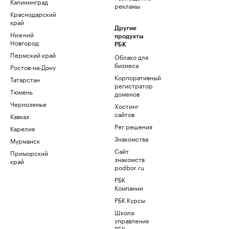
Калининград
рекламы
Краснодарский
край
Другие
Нижний
продукты
Новгород
РБК
Пермский край
Облако для
бизнеса
Ростов-на-Дону
Корпоративный
Татарстан
регистратор
Тюмень
доменов
Черноземье
Хостинг
сайтов
Кавказ
Рег.решения
Карелия
Знакомства
Мурманск
Сайт
Приморский
знакомств
край
podbor.ru
РБК
Компании
РБК Курсы
Школа
управления
РБК