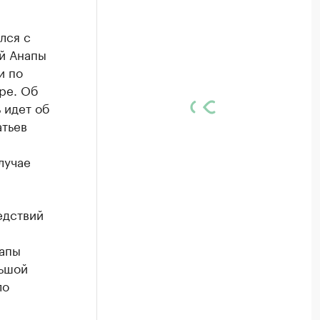
лся с
ей Анапы
и по
ре. Об
 идет об
атьев
лучае
едствий
напы
льшой
ло