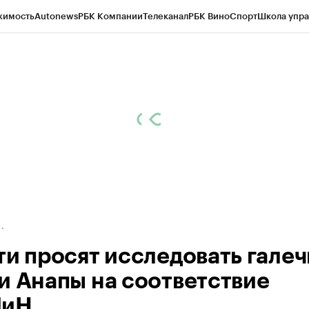
жимость
Autonews
РБК Компании
Телеканал
РБК Вино
Спорт
Школа упра
д
Стиль
Крипто
РБК Бизнес-среда
Дискуссионный клуб
Исследования
К
а контрагентов
Политика
Экономика
Бизнес
Технологии и медиа
Фина
ти просят исследовать гале
и Анапы на соответствие
ПиН