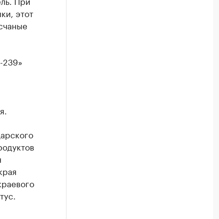
ль. При
ки, этот
счаные
ь-239»
я.
дарского
родуктов
н
края
краевого
тус.