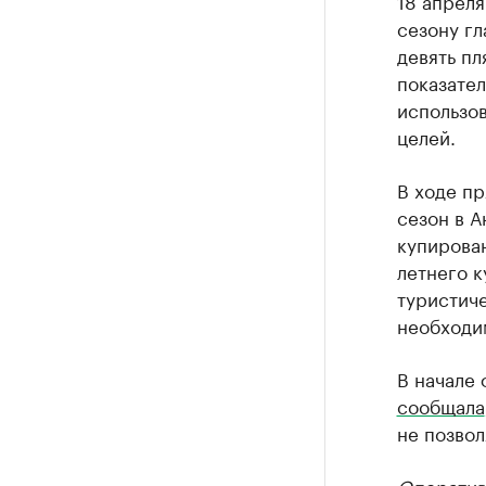
18 апреля
сезону гл
девять пл
показател
использо
целей.
В ходе пр
сезон в 
купирова
летнего к
туристиче
необходи
В начале 
сообщала
не позвол
Оператив