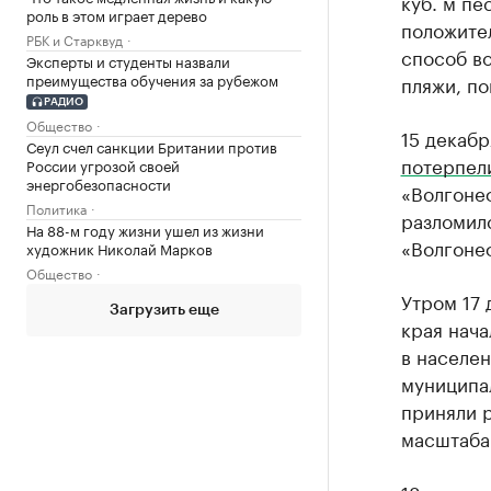
куб. м пе
роль в этом играет дерево
положите
РБК и Старквуд
способ в
Эксперты и студенты назвали
преимущества обучения за рубежом
пляжи, по
РАДИО
Общество
15 декабр
Сеул счел санкции Британии против
потерпел
России угрозой своей
энергобезопасности
«Волгонеф
Политика
разломилс
На 88-м году жизни ушел из жизни
«Волгонеф
художник Николай Марков
Общество
Утром 17
Загрузить еще
края нач
в населе
муниципа
приняли 
масштаба.