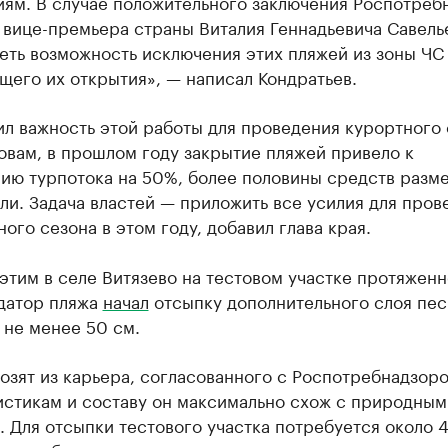
иям. В случае положительного заключения Роспотреб
 вице-премьера страны Виталия Геннадьевича Савель
еть возможность исключения этих пляжей из зоны ЧС
его их открытия», — написал Кондратьев.
л важность этой работы для проведения курортного 
овам, в прошлом году закрытие пляжей привело к
ию турпотока на 50%, более половины средств разм
ли. Задача властей — приложить все усилия для пров
ого сезона в этом году, добавил глава края.
этим в селе Витязево на тестовом участке протяжен
ндатор пляжа
начал
отсыпку дополнительного слоя пес
 не менее 50 см.
озят из карьера, согласованного с Роспотребнадзоро
истикам и составу он максимально схож с природным
. Для отсыпки тестового участка потребуется около 4