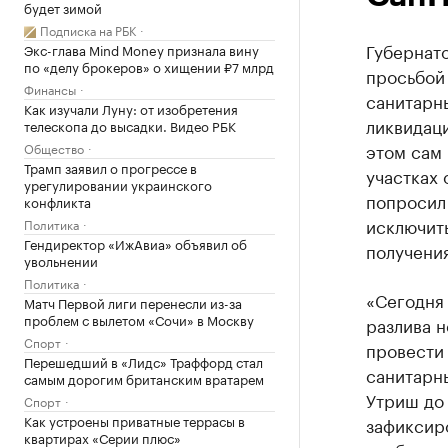
будет зимой
Подписка на РБК
Губернат
Экс-глава Mind Money признала вину
по «делу брокеров» о хищении ₽7 млрд
просьбой 
Финансы
санитарн
Как изучали Луну: от изобретения
ликвидац
телескопа до высадки. Видео РБК
этом сам 
Общество
Трамп заявил о прогрессе в
участках 
урегулировании украинского
попросил
конфликта
исключить
Политика
Гендиректор «ИжАвиа» объявил об
получени
увольнении
Политика
«Сегодня
Матч Первой лиги перенесли из-за
проблем с вылетом «Сочи» в Москву
разлива 
Спорт
провести 
Перешедший в «Лидс» Траффорд стал
санитарн
самым дорогим британским вратарем
Утриш до 
Спорт
Как устроены приватные террасы в
зафиксир
квартирах «Серии плюс»