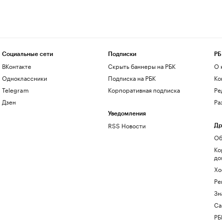
Социальные сети
Подписки
РБ
ВКонтакте
Скрыть баннеры на РБК
О 
Одноклассники
Подписка на РБК
Ко
Telegram
Корпоративная подписка
Ре
Дзен
Ра
Уведомления
RSS Новости
Др
Об
Ко
до
Хо
Ре
Зн
Са
РБ