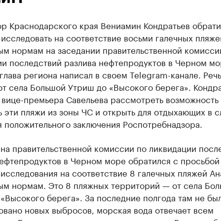
ор Краснодарского края Вениамин Кондратьев обрати
исследовать на соответствие восьми галечных пляж
ым нормам на заседании правительственной комисси
ии последствий разлива нефтепродуктов в Черном мо
глава региона написал в своем Telegram-канале. Речь
от села Большой Утриш до «Высокого берега». Кондр
 вице-премьера Савельева рассмотреть возможность
 эти пляжи из зоны ЧС и открыть для отдыхающих в с
я положительного заключения Роспотребнадзора.
 на правительственной комиссии по ликвидации посл
нефтепродуктов в Черном море обратился с просьбой
исследования на соответствие 8 галечных пляжей А
ым нормам. Это 8 пляжных территорий — от села Бо
«Высокого берега». За последние полгода там не бы
овано новых выбросов, морская вода отвечает всем