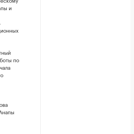
ческому
апы и
ь
ционных
ртный
аботы по
чала
то
ова
 Анапы