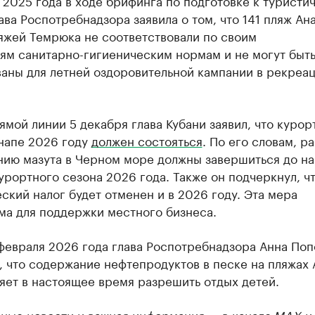
 2025 года в ходе брифинга по подготовке к туристи
ава Роспотребнадзора заявила о том, что 141 пляж Ан
яжей Темрюка не соответствовали по своим
ям санитарно-гигиеническим нормам и не могут быт
ваны для летней оздоровительной кампании в рекреа
ямой линии 5 декабря глава Кубани заявил, что куро
Анапе 2026 году
должен состояться
. По его словам, р
нию мазута в Черном море должны завершиться до на
урортного сезона 2026 года. Также он подчеркнул, ч
ский налог будет отменен и в 2026 году. Эта мера
ма для поддержки местного бизнеса.
февраля 2026 года глава Роспотребнадзора Анна Поп
, что содержание нефтепродуктов в песке на пляжах
яет в настоящее время разрешить отдых детей.
ные новости и важная информация — в канале
MAX
и