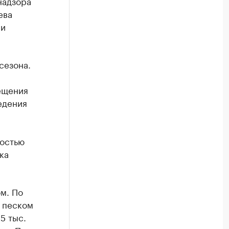
надзора
ева
 и
сезона.
ещения
едения
ностью
ка
м. По
 песком
5 тыс.