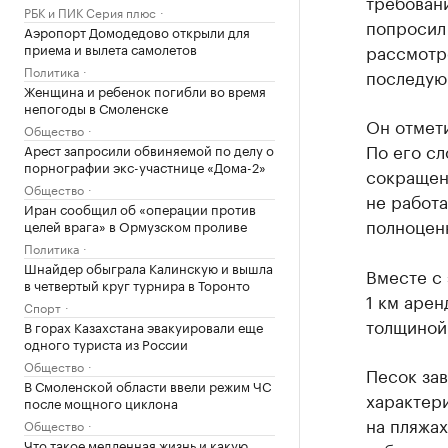
требован
РБК и ПИК Серия плюс
попросил
Аэропорт Домодедово открыли для
приема и вылета самолетов
рассмотр
Политика
последующ
Женщина и ребенок погибли во время
непогоды в Смоленске
Он отмети
Общество
По его сл
Арест запросили обвиняемой по делу о
порнографии экс-участнице «Дома-2»
сокращен
Общество
не работа
Иран сообщил об «операции против
полноценн
целей врага» в Ормузском проливе
Политика
Шнайдер обыграла Калинскую и вышла
Вместе с 
в четвертый круг турнира в Торонто
1 км аре
Спорт
толщиной
В горах Казахстана эвакуировали еще
одного туриста из России
Общество
Песок зав
В Смоленской области ввели режим ЧС
характер
после мощного циклона
на пляжах
Общество
Что такое медленная жизнь и какую