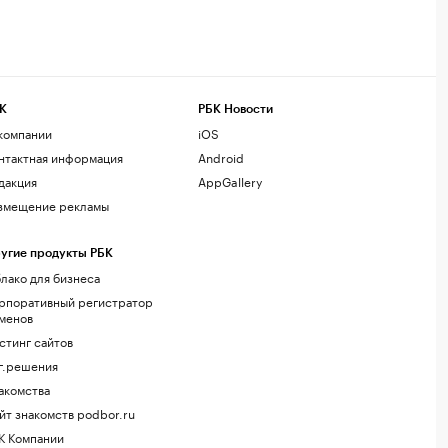
К
РБК Новости
компании
iOS
нтактная информация
Android
дакция
AppGallery
змещение рекламы
угие продукты РБК
лако для бизнеса
рпоративный регистратор
менов
стинг сайтов
г.решения
акомства
йт знакомств podbor.ru
К Компании