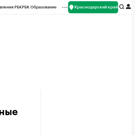
Краснодарский край
вления РБК
РБК Образование
редитные рейтинги
Франшизы
нсы
Рынок наличной валюты
чные