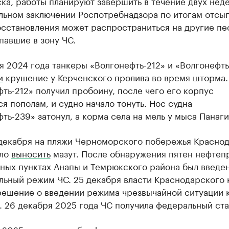
ска, работы планируют завершить в течение двух неде
льном заключении Роспотребнадзора по итогам отсып
осстановления может распространиться на другие пе
павшие в зону ЧС.
я 2024 года танкеры «Волгонефть-212» и «Волгонефт
и
крушение у Керченского пролива во время шторма.
ть-212» получил пробоину, после чего его корпус
я пополам, и судно начало тонуть. Нос судна
ть-239» затонул, а корма села на мель у мыса Панаги
 декабря на пляжи Черноморского побережья Красно
ало
выносить
мазут. После обнаружения пятен нефтеп
нных пунктах Анапы и Темрюкского района был введе
льный режим ЧС. 25 декабря власти Краснодарского 
решение о введении режима чрезвычайной ситуации 
 26 декабря 2025 года ЧС получила федеральный ста