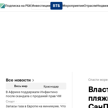
Подписка на РБК
Инвестиции
Мероприятия
Отрасли
Недви
РБК Курсы
РБК Life
Тренды
Визионеры
Национальные проекты
Горо
Газета
Спецпроекты СПб
Конференции СПб
Спецпроекты
Проверк
Спасти море
Все новости
Краснодар
Весь мир
Влас
В Африке поддержали Инфантино
после скандала с продажей прав ЧМ
пляж
Спорт
Запасы газа в Европе на минимуме. Что
Сан