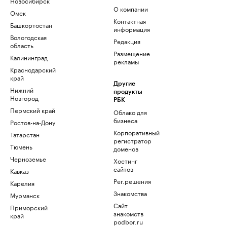
Новосибирск
О компании
Омск
Контактная
Башкортостан
информация
Вологодская
Редакция
область
Размещение
Калининград
рекламы
Краснодарский
край
Другие
Нижний
продукты
Новгород
РБК
Пермский край
Облако для
бизнеса
Ростов-на-Дону
Корпоративный
Татарстан
регистратор
Тюмень
доменов
Черноземье
Хостинг
сайтов
Кавказ
Рег.решения
Карелия
Знакомства
Мурманск
Сайт
Приморский
знакомств
край
podbor.ru