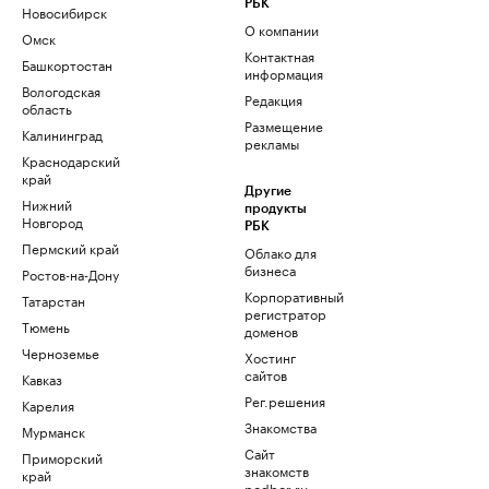
РБК
Новосибирск
О компании
Омск
Контактная
Башкортостан
информация
Вологодская
Редакция
область
Размещение
Калининград
рекламы
Краснодарский
край
Другие
Нижний
продукты
Новгород
РБК
Пермский край
Облако для
бизнеса
Ростов-на-Дону
Корпоративный
Татарстан
регистратор
Тюмень
доменов
Черноземье
Хостинг
сайтов
Кавказ
Рег.решения
Карелия
Знакомства
Мурманск
Сайт
Приморский
знакомств
край
podbor.ru