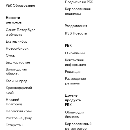
Подписка на РБК
РБК Образование
Корпоративная
подписка
Новости
регионов
Уведомления
Санкт-Петербург
RSS Новости
и область
Екатеринбург
РБК
Новосибирск
О компании
Омск
Контактная
Башкортостан
информация
Вологодская
Редакция
область
Размещение
Калининград
рекламы
Краснодарский
край
Другие
Нижний
продукты
Новгород
РБК
Пермский край
Облако для
бизнеса
Ростов-на-Дону
Корпоративный
Татарстан
регистратор