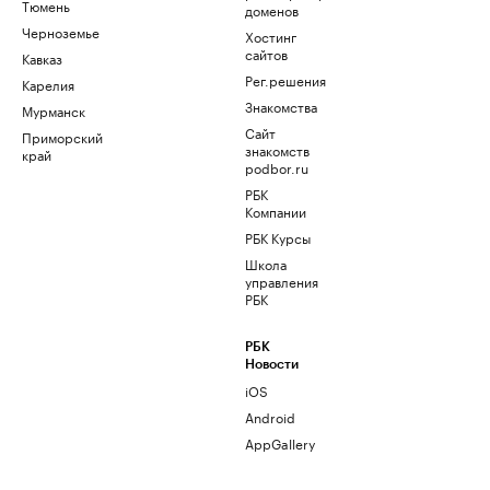
Тюмень
доменов
Черноземье
Хостинг
сайтов
Кавказ
Рег.решения
Карелия
Знакомства
Мурманск
Сайт
Приморский
знакомств
край
podbor.ru
РБК
Компании
РБК Курсы
Школа
управления
РБК
РБК
Новости
iOS
Android
AppGallery