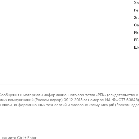
Хо
Ре
Зн
Са
РБ
РБ
Шк
ения и материалы информационного агентства «РБК» (свидетельство о 
овых коммуникаций (Роскомнадзор) 09.12.2015 за номером ИА №ФС77-63848) 
 связи, информационных технологий и массовых коммуникаций (Роскомнадз
нажмите Ctrl + Enter