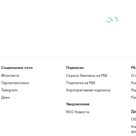
Социальные сети
Подписки
РБ
ВКонтакте
Скрыть баннеры на РБК
О 
Одноклассники
Подписка на РБК
Ко
Telegram
Корпоративная подписка
Ре
Дзен
Ра
Уведомления
RSS Новости
Др
Об
Ко
до