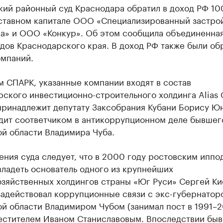
кий районный суд Краснодара обратил в доход РФ 1
уставном капитале ООО «Специализированный застро
а» и ООО «Конкур». Об этом сообщила объединенная
удов Краснодарского края. В доход РФ также были о
омпаний.
 СПАРК, указанные компании входят в состав
ского инвестиционно-строительного холдинга Alias 
принадлежит депутату Заксобрания Кубани Борису Юн
дит соответчиком в антикоррупционном деле бывшег
ой области Владимира Чуба.
ения суда следует, что в 2000 году ростовским ипп
ладеть основатель одного из крупнейших
озяйственных холдингов страны «Юг Руси» Сергей Ки
задействовал коррупционные связи с экс-губернатор
й области Владимиром Чубом (занимал пост в 1991–20
местителем Иваном Станиславовым. Впоследствии бы