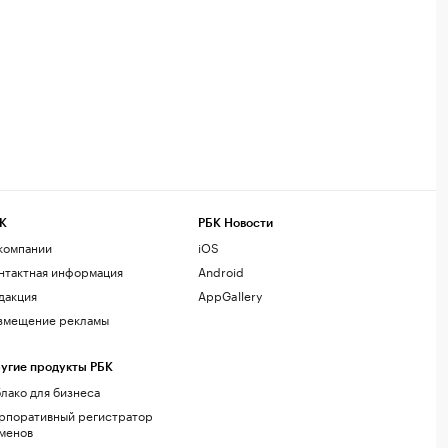
К
РБК Новости
компании
iOS
нтактная информация
Android
дакция
AppGallery
змещение рекламы
угие продукты РБК
лако для бизнеса
рпоративный регистратор
менов