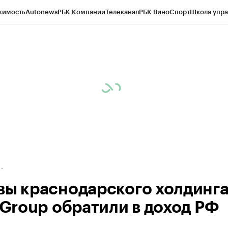
жимость
Autonews
РБК Компании
Телеканал
РБК Вино
Спорт
Школа упра
д
Стиль
Крипто
РБК Бизнес-среда
Дискуссионный клуб
Исследования
К
а контрагентов
Политика
Экономика
Бизнес
Технологии и медиа
Фина
вы краснодарского холдинг
s Group обратили в доход РФ