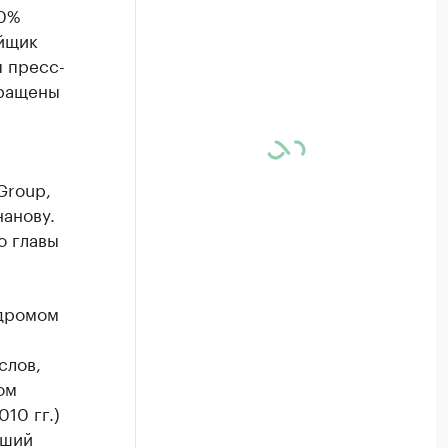
00%
йщик
 пресс-
бращены
Group,
анову.
о главы
одромом
слов,
ом
10 гг.)
вший