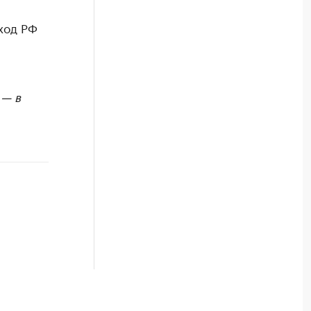
ход РФ
 — в