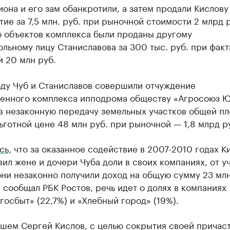
иона и его зам обанкротили, а затем продали Кислову
ие за 7,5 млн. руб. при рыночной стоимости 2 млрд 
о объектов комплекса были проданы другому
льному лицу Станиславова за 300 тыс. руб. при фак
 20 млн руб.
оду Чуб и Станиславов совершили отчуждение
енного комплекса ипподрома обществу «Агросоюз Ю
в незаконную передачу земельных участков общей п
льготной цене 48 млн руб. при рыночной — 1,8 млрд р
сь
, что за оказанное содействие в 2007-2010 годах К
ил жене и дочери Чуба доли в своих компаниях, от уч
ни незаконно получили доход на общую сумму 23 млн
 сообщал РБК Ростов, речь идет о долях в компаниях
осбыт» (22,7%) и «Хлебный город» (19%).
шем Сергей Кислов, с целью сокрытия своей причаст