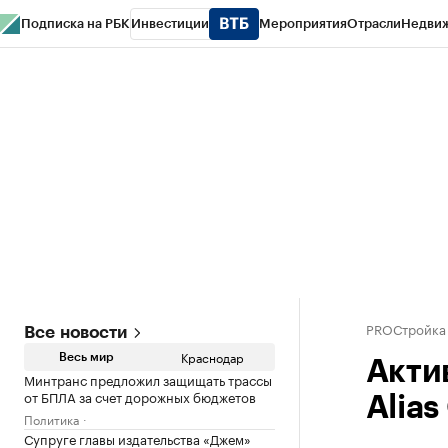
Подписка на РБК
Инвестиции
Мероприятия
Отрасли
Недви
РБК Курсы
РБК Life
Тренды
Визионеры
Национальные проекты
Горо
Газета
Спецпроекты СПб
Конференции СПб
Спецпроекты
Проверк
PROСтройка
Все новости
Краснодар
Весь мир
Акти
Минтранс предложил защищать трассы
от БПЛА за счет дорожных бюджетов
Alia
Политика
Супруге главы издательства «Джем»