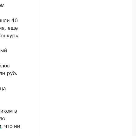
ом
ешли 46
ма, еще
онкур».
ный
слов
лн руб.
тца
чиком в
ло
и
, что ни