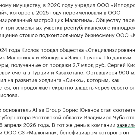
ному имуществу, в 2020 году учредил ООО «Ипподр
ий», которое в 2025 году переименовали в ООО
изированный застройщик Малюгина». Обществу пер
 и три земельных участка республиканского ипподро
ещение отошло подконтрольному бизнесмену ООО «К
024 года Кислов продал общества «Специализирован
ик Малюгина» и «Конкур» «Элиас Групп». По данным
ры, полученные от продажи 2,7 млрд руб. Сергей Ки
свои счета в Турции и Казахстане. Оставшиеся 900 м
ил на развитие холдинга «Синко», которым, как
тся, он продолжает скрытно владеть через своего о
ислова.
о основатель Alias Group Борис Юнанов стал соответ
губернатора Ростовской области Владимира Чуба ста
8 апреля 2026 года. В тот же день в компании
заявил
и ООО СЗ «Малюгина», бенефициаром которого он