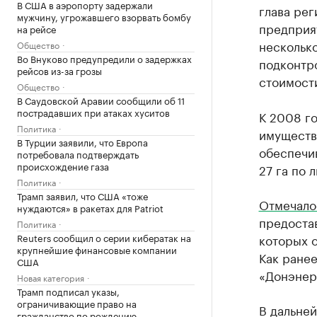
В США в аэропорту задержали
глава рег
мужчину, угрожавшего взорвать бомбу
предприят
на рейсе
нескольк
Общество
Во Внуково предупредили о задержках
подконтро
рейсов из-за грозы
стоимости
Общество
В Саудовской Аравии сообщили об 11
пострадавших при атаках хуситов
К 2008 г
Политика
имуществ
В Турции заявили, что Европа
обеспечи
потребовала подтверждать
происхождение газа
27 га по 
Политика
Трамп заявил, что США «тоже
Отмечало
нуждаются» в ракетах для Patriot
предостав
Политика
Reuters сообщил о серии кибератак на
которых о
крупнейшие финансовые компании
Как ранее
США
«Донэнерг
Новая категория
Трамп подписал указы,
ограничивающие право на
В дальней
гражданство по рождению