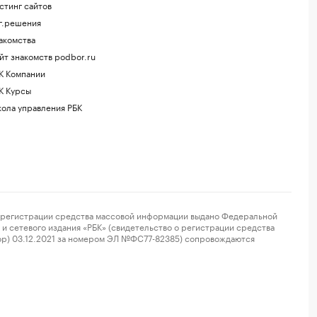
стинг сайтов
г.решения
акомства
йт знакомств podbor.ru
К Компании
К Курсы
ола управления РБК
регистрации средства массовой информации выдано Федеральной
и сетевого издания «РБК» (свидетельство о регистрации средства
ор) 03.12.2021 за номером ЭЛ №ФС77-82385) сопровождаются