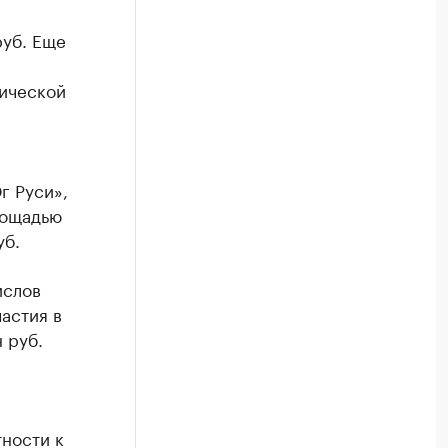
руб. Еще
тической
г Руси»,
лощадью
уб.
ислов
астия в
 руб.
ности к