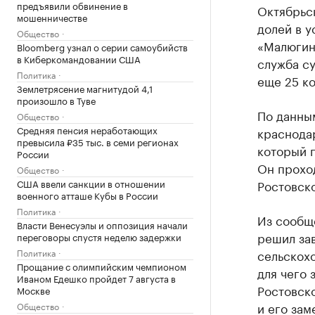
предъявили обвинение в
Октябрьс
мошенничестве
долей в 
Общество
«Малюгин
Bloomberg узнал о серии самоубийств
в Киберкомандовании США
служба с
Политика
еще 25 к
Землетрясение магнитудой 4,1
произошло в Туве
По данным
Общество
Средняя пенсия неработающих
краснодар
превысила ₽35 тыс. в семи регионах
который 
России
Он прохо
Общество
США ввели санкции в отношении
Ростовск
военного атташе Кубы в России
Политика
Из сообщ
Власти Венесуэлы и оппозиция начали
решил зав
переговоры спустя неделю задержки
Политика
сельскох
Прощание с олимпийским чемпионом
для чего 
Иваном Едешко пройдет 7 августа в
Ростовско
Москве
и его за
Общество