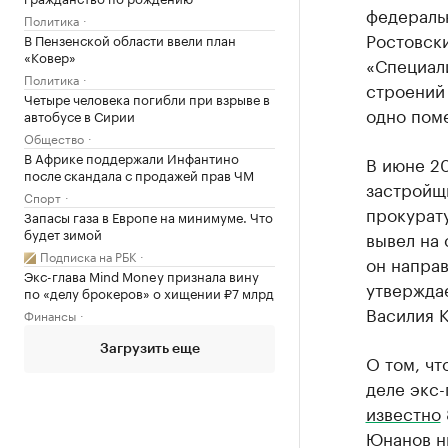
федераль
Политика
Ростовск
В Пензенской области ввели план
«Ковер»
«Специал
Политика
строений
Четыре человека погибли при взрыве в
одно пом
автобусе в Сирии
Общество
В Африке поддержали Инфантино
В июне 2
после скандала с продажей прав ЧМ
застройщ
Спорт
прокурату
Запасы газа в Европе на минимуме. Что
будет зимой
вывел на 
Подписка на РБК
он направ
Экс-глава Mind Money признала вину
утверждае
по «делу брокеров» о хищении ₽7 млрд
Василия К
Финансы
Загрузить еще
О том, чт
деле экс-
известно
Юнанов н