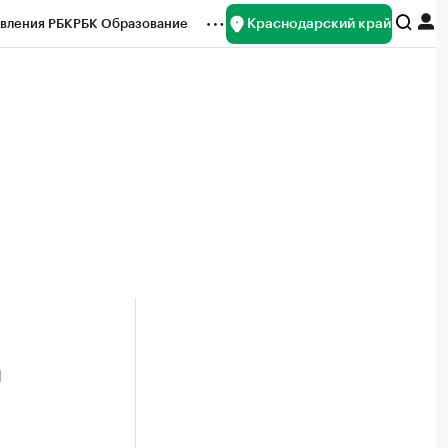
Краснодарский край
вления РБК
РБК Образование
редитные рейтинги
Франшизы
нсы
Рынок наличной валюты
а