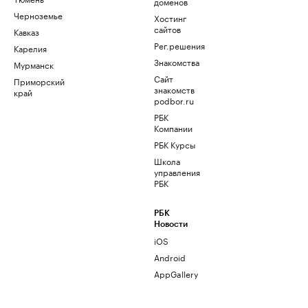
доменов
Черноземье
Хостинг
сайтов
Кавказ
Рег.решения
Карелия
Знакомства
Мурманск
Сайт
Приморский
знакомств
край
podbor.ru
РБК
Компании
РБК Курсы
Школа
управления
РБК
РБК
Новости
iOS
Android
AppGallery