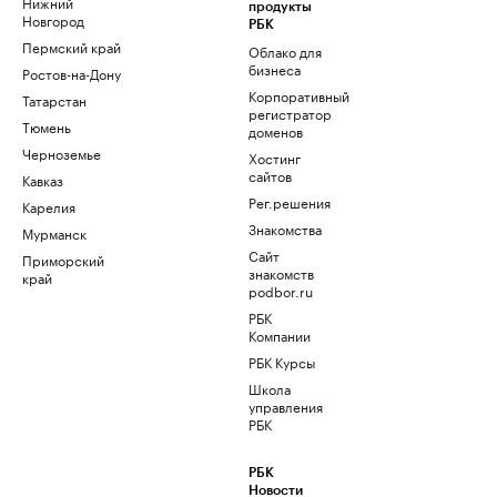
Нижний
продукты
Новгород
РБК
Пермский край
Облако для
бизнеса
Ростов-на-Дону
Корпоративный
Татарстан
регистратор
Тюмень
доменов
Черноземье
Хостинг
сайтов
Кавказ
Рег.решения
Карелия
Знакомства
Мурманск
Сайт
Приморский
знакомств
край
podbor.ru
РБК
Компании
РБК Курсы
Школа
управления
РБК
РБК
Новости