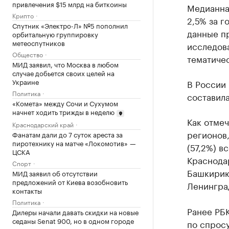
привлечения $15 млрд на биткоины
Медианна
Крипто
2,5% за г
Спутник «Электро-Л» №5 пополнил
данные п
орбитальную группировку
метеоспутников
исследов
Общество
тематичес
МИД заявил, что Москва в любом
случае добьется своих целей на
Украине
В России 
Политика
составила
«Комета» между Сочи и Сухумом
начнет ходить трижды в неделю
Как отмеч
Краснодарский край
регионов,
Фанатам дали до 7 суток ареста за
пиротехнику на матче «Локомотив» —
(57,2%) в
ЦСКА
Краснода
Спорт
Башкирию
МИД заявил об отсутствии
предложений от Киева возобновить
Ленингра
контакты
Политика
Ранее РБ
Дилеры начали давать скидки на новые
седаны Senat 900, но в одном городе
по спросу