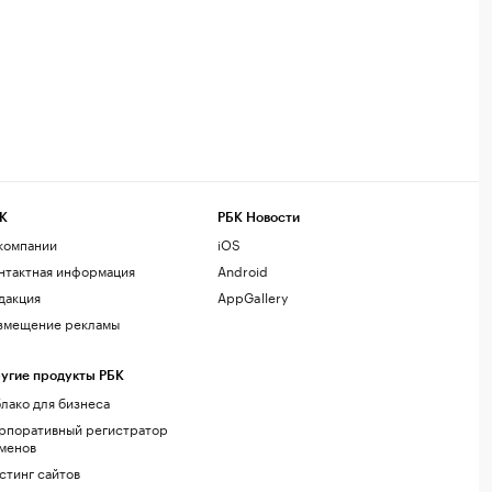
К
РБК Новости
компании
iOS
нтактная информация
Android
дакция
AppGallery
змещение рекламы
угие продукты РБК
лако для бизнеса
рпоративный регистратор
менов
стинг сайтов