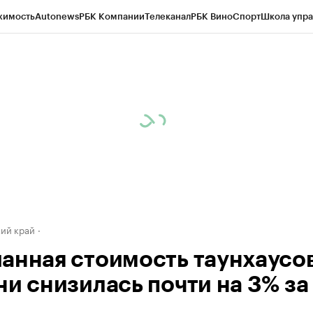
жимость
Autonews
РБК Компании
Телеканал
РБК Вино
Спорт
Школа упра
д
Стиль
Крипто
РБК Бизнес-среда
Дискуссионный клуб
Исследования
К
а контрагентов
Политика
Экономика
Бизнес
Технологии и медиа
Фина
ий край
анная стоимость таунхаусов
ни снизилась почти на 3% за