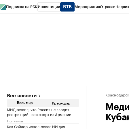
Подписка на РБК
Инвестиции
Мероприятия
Отрасли
Недви
РБК Курсы
РБК Life
Тренды
Визионеры
Национальные проекты
Горо
Газета
Спецпроекты СПб
Конференции СПб
Спецпроекты
Проверк
Краснодарск
Все новости
Краснодар
Весь мир
Меди
МИД заявил, что Россия не вводит
рестрикций на экспорт из Армении
Куба
Политика
Как Сэйлор использовал ИИ для