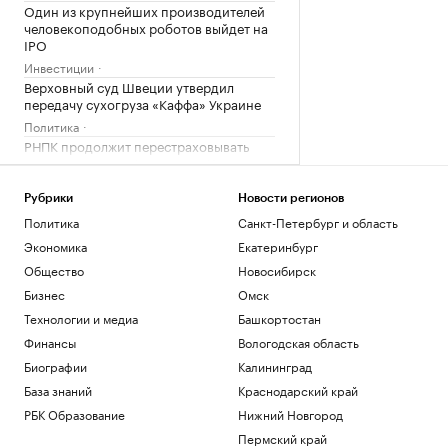
Один из крупнейших производителей
человекоподобных роботов выйдет на
IPO
Инвестиции
Верховный суд Швеции утвердил
передачу сухогруза «Каффа» Украине
Политика
РНПК продолжит перестраховывать
военные риски в Азовском и Черном
морях
Бизнес
Рубрики
Новости регионов
Минэк подготовит меры поддержки
Политика
Санкт-Петербург и область
пострадавших из-за атак на Wildberries
Экономика
Екатеринбург
Бизнес
Общество
Новосибирск
Турецкий «Трабзонспор» объявил о
Бизнес
Омск
переходе Мохамеда Салаха
Технологии и медиа
Башкортостан
Спорт
Финансы
Вологодская область
Загрузить еще
Биографии
Калининград
База знаний
Краснодарский край
РБК Образование
Нижний Новгород
Пермский край