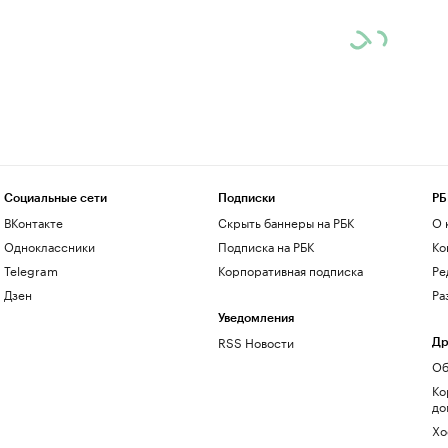
Социальные сети
Подписки
РБ
ВКонтакте
Скрыть баннеры на РБК
О 
Одноклассники
Подписка на РБК
Ко
Telegram
Корпоративная подписка
Ре
Дзен
Ра
Уведомления
RSS Новости
Др
Об
Ко
до
Хо