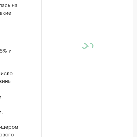
лась на
Такие
м
,6% и
число
овины
;
и.
лидером
рвого