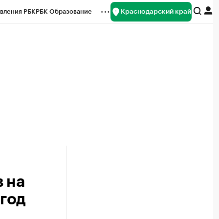
Краснодарский край
вления РБК
РБК Образование
редитные рейтинги
Франшизы
нсы
Рынок наличной валюты
 на
 год