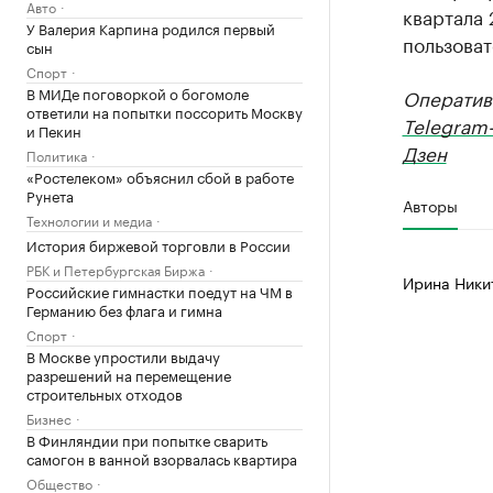
Авто
квартала 
У Валерия Карпина родился первый
пользоват
сын
Спорт
В МИДе поговоркой о богомоле
Оператив
ответили на попытки поссорить Москву
Telegram
и Пекин
Дзен
Политика
«Ростелеком» объяснил сбой в работе
Рунета
Авторы
Технологии и медиа
История биржевой торговли в России
РБК и Петербургская Биржа
Ирина Ники
Российские гимнастки поедут на ЧМ в
Германию без флага и гимна
Спорт
В Москве упростили выдачу
разрешений на перемещение
строительных отходов
Бизнес
В Финляндии при попытке сварить
самогон в ванной взорвалась квартира
Общество