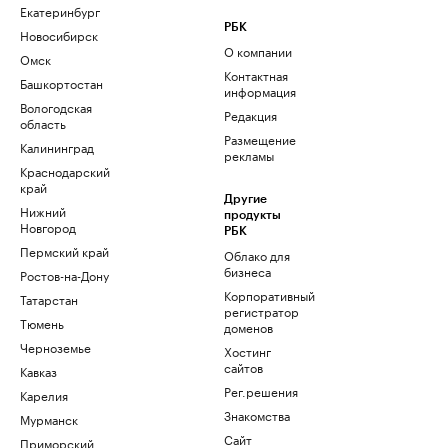
Екатеринбург
РБК
Новосибирск
О компании
Омск
Контактная
Башкортостан
информация
Вологодская
Редакция
область
Размещение
Калининград
рекламы
Краснодарский
край
Другие
Нижний
продукты
Новгород
РБК
Пермский край
Облако для
бизнеса
Ростов-на-Дону
Корпоративный
Татарстан
регистратор
Тюмень
доменов
Черноземье
Хостинг
сайтов
Кавказ
Рег.решения
Карелия
Знакомства
Мурманск
Сайт
Приморский