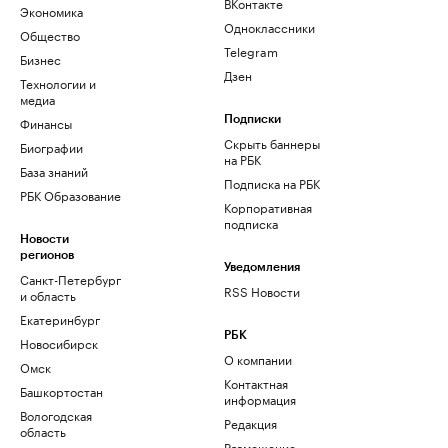
ВКонтакте
Экономика
Одноклассники
Общество
Telegram
Бизнес
Дзен
Технологии и
медиа
Финансы
Подписки
Скрыть баннеры
Биографии
на РБК
База знаний
Подписка на РБК
РБК Образование
Корпоративная
подписка
Новости
регионов
Уведомления
Санкт-Петербург
RSS Новости
и область
Екатеринбург
РБК
Новосибирск
О компании
Омск
Контактная
Башкортостан
информация
Вологодская
Редакция
область
Размещение