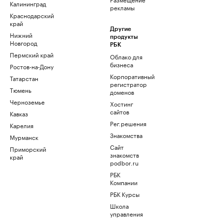
Калининград
рекламы
Краснодарский
край
Другие
Нижний
продукты
Новгород
РБК
Пермский край
Облако для
бизнеса
Ростов-на-Дону
Корпоративный
Татарстан
регистратор
Тюмень
доменов
Черноземье
Хостинг
сайтов
Кавказ
Рег.решения
Карелия
Знакомства
Мурманск
Сайт
Приморский
знакомств
край
podbor.ru
РБК
Компании
РБК Курсы
Школа
управления