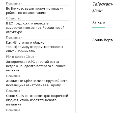
Telegram
Политика
Во Внуково ввели прием и отправку
Дзен
рейсов по согласованию
Общество
Авторы
В ЕС предложили передать
замороженные активы России новой
структуре
Политика
Арина Верт
Как ИИ-агенты и облако
трансформируют промышленность:
опыт «Норникеля»
РБК и Yandex Cloud
Запорожская АЭС в третий раз за
неделю ненадолго потеряла внешнее
питание
Политика
Аналитики Kpler назвали крупнейшего
поставщика авиатоплива в Европу
Политика
Сенат США согласовал краткосрочный
бюджет, чтобы избежать нового
шатдауна
Политика