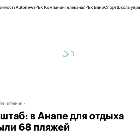
жимость
Autonews
РБК Компании
Телеканал
РБК Вино
Спорт
Школа упра
д
Стиль
Крипто
РБК Бизнес-среда
Дискуссионный клуб
Исследования
К
а контрагентов
Политика
Экономика
Бизнес
Технологии и медиа
Фина
печатлений
штаб: в Анапе для отдыха
ыли 68 пляжей