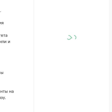
.
ия
тета
или и
пы
нты на
зу.