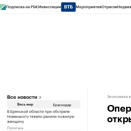
Подписка на РБК
Инвестиции
Мероприятия
Отрасли
Недви
РБК Курсы
РБК Life
Тренды
Визионеры
Национальные проекты
Горо
Газета
Спецпроекты СПб
Конференции СПб
Спецпроекты
Проверк
Экономика в
Все новости
Краснодар
Весь мир
Опер
В Брянской области при обстреле
Новенького тяжело ранили пожилую
откр
женщину
Политика