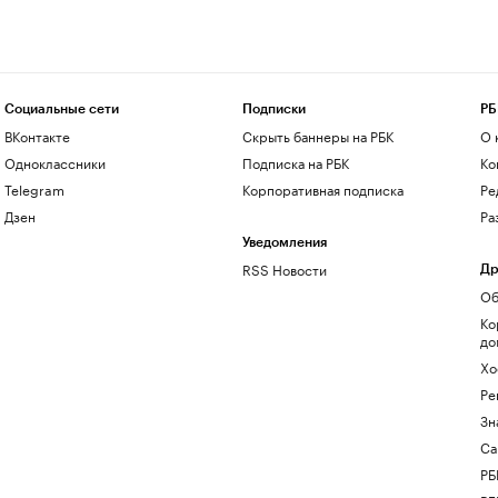
Социальные сети
Подписки
РБ
ВКонтакте
Скрыть баннеры на РБК
О 
Одноклассники
Подписка на РБК
Ко
Telegram
Корпоративная подписка
Ре
Дзен
Ра
Уведомления
RSS Новости
Др
Об
Ко
до
Хо
Ре
Зн
Са
РБ