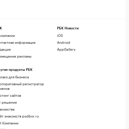
К
РБК Новости
компании
iOS
нтактная информация
Android
дакция
AppGallery
змещение рекламы
угие продукты РБК
лако для бизнеса
рпоративный регистратор
менов
стинг сайтов
г.решения
акомства
йт знакомств podbor.ru
К Компании