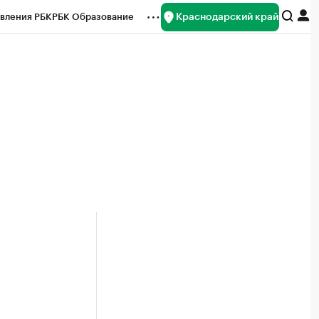
Краснодарский край
вления РБК
РБК Образование
редитные рейтинги
Франшизы
нсы
Рынок наличной валюты