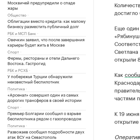
Москвичей предупредили о спаде
Количеств
жары
достигло
Общество
Облигации вместо кредита: как малому
бизнесу разместить публичный долг
Еще один 
РБК и МСП Банк
«Рябинуш
Овечкин заявил, что после завершения
Соответс
карьеры будет жить в Москве
Светлана 
Спорт
Фермы, рестораны и отели Дальнего
открыли 8
Востока. Гастрогид
РБК и РСХБ
Как
сооб
У побережья Турции обнаружили
Краснода
неизвестный беспилотник
Политика
правител
«Арсенал» совершил один из самых
частями п
дорогих трансферов в своей истории
Спорт
К 19 июня
Премьер Болгарии сообщил о взрыве
беспилотника рядом с газопроводом
открытие 
Политика
Развожаев сообщил подробности двух
Оператив
атак ВСУ на Севастополь