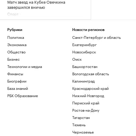
Матч звезд на Кубке Овечкина
завершился вничью
Спорт
После столкновения дрона с НПЗ в
Ливии произошла утечка
Рубрики
Новости регионов
Политика
Политика
Санкт-Петербург и область
Сенат утвердил личного адвоката
Трампа генпрокурором США
Экономика
Екатеринбург
Политика
Общество
Новосибирск
Число погибших при стрельбе в школе
Бизнес
Омск
в Таиланде выросло до девяти
Технологии и медиа
Башкортостан
Общество
Bloomberg узнал об ограничении
Финансы
Вологодская область
Турцией прохода судов в Черном море
Биографии
Калининград
Политика
База знаний
Краснодарский край
РБК Образование
Нижний Новгород
Загрузить еще
Пермский край
Ростов-на-Дону
Татарстан
Тюмень
Черноземье