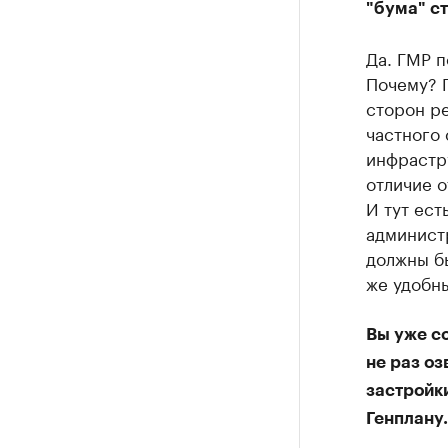
"бума" с
Да. ГМР 
Почему? П
сторон ре
частного 
инфрастр
отличие о
И тут ест
администр
должны бы
же удобн
Вы уже с
не раз оз
застройки
Генплану.