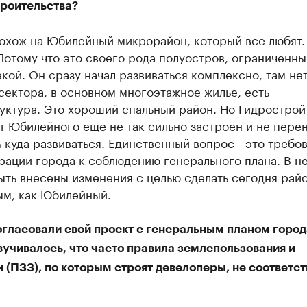
троительства?
похож на Юбилейный микрорайон, который все любят.
отому что это своего рода полуостров, ограниченны
кой. Он сразу начал развиваться комплексно, там не
сектора, в основном многоэтажное жилье, есть
уктура. Это хороший спальный район. Но Гидрострой
т Юбилейного еще не так сильно застроен и не пере
ь куда развиваться. Единственный вопрос - это требо
ации города к соблюдению генерального плана. В н
ть внесены изменения с целью сделать сегодня рай
ым, как Юбилейный.
огласовали свой проект с генеральным планом город
вучивалось, что часто правила землепользования и
 (ПЗЗ), по которым строят девелоперы, не соответс