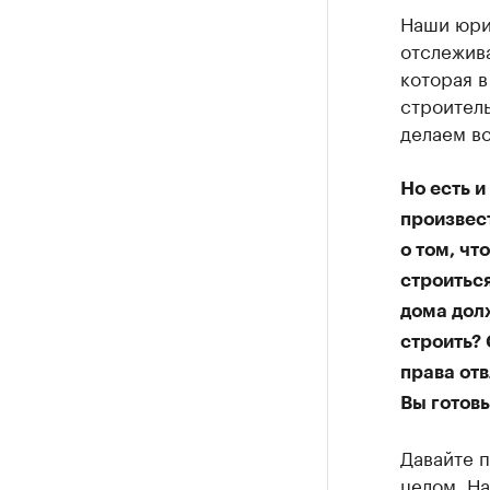
Наши юри
отслежив
которая в
строитель
делаем вс
Но есть и
произвес
о том, чт
строиться
дома долж
строить? 
права от
Вы готовы
Давайте п
целом. На