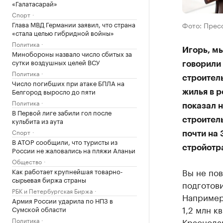
«Галатасарай»
Спорт
Глава МВД Германии заявил, что страна
Фото: Прес
«стала целью гибридной войны»
Политика
Игорь, мы
Минобороны назвало число сбитых за
сутки воздушных целей ВСУ
говорили 
Политика
строител
Число погибших при атаке БПЛА на
Белгород выросло до пяти
жилья в р
Политика
показал 
В Первой лиге забили гол после
кульбита из аута
строител
Спорт
почти на
В АТОР сообщили, что туристы из
стройотра
России не жаловались на пляжи Аланьи
Общество
Вы не пов
Как работает крупнейшая товарно-
сырьевая биржа страны
подготови
РБК и Петербургская Биржа
Например,
Армия России ударила по НПЗ в
1,2 млн кв
Сумской области
Политика
Краснодар