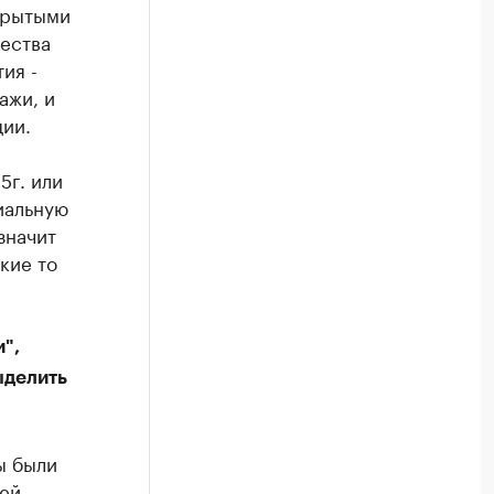
крытыми
чества
ия -
ажи, и
ции.
5г. или
иальную
значит
кие то
",
ыделить
ы были
шей