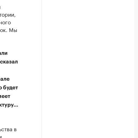
и
тории,
ного
ток. Мы
али
 сказал
еале
о будет
меет
туру...
ства в
м,