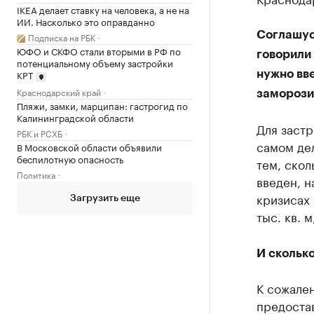
IKEA делает ставку на человека, а не на
ИИ. Насколько это оправданно
Соглашус
Подписка на РБК
ЮФО и СКФО стали вторыми в РФ по
говорили 
потенциальному объему застройки
КРТ
нужно вве
Краснодарский край
заморозит
Пляжи, замки, марципан: гастрогид по
Калининградской области
Для застр
РБК и РСХБ
самом дел
В Московской области объявили
беспилотную опасность
тем, скол
Политика
введен, н
кризисах 
Загрузить еще
тыс. кв. 
И сколько
К сожален
предостав