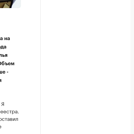
а на
ода
лья
 Объем
е -
я
 Я
реестра.
оставил
е