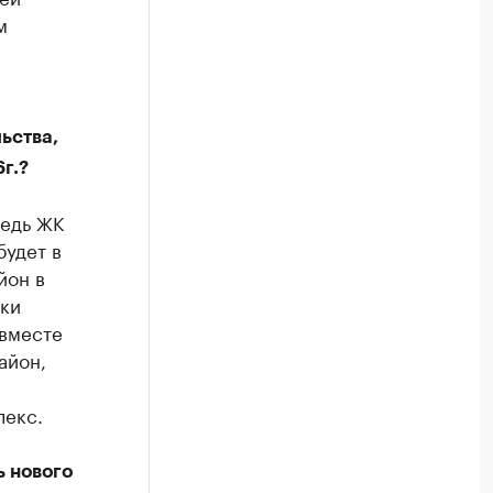
м
ьства,
г.?
редь ЖК
будет в
йон в
ски
 вместе
айон,
лекс.
ь нового