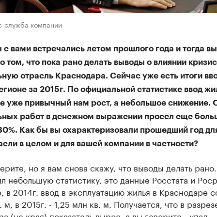
с-служба компании
 с вами встречались летом прошлого года и тогда вы
о том, что пока рано делать выводы о влиянии кризис
ьную отрасль Краснодара. Сейчас уже есть итоги вв
егионе за 2015г. По официальной статистике ввод жи
не уже привычный нам рост, а небольшое снижение.
ьных работ в денежном выражении просел еще больш
 30%. Как бы вы охарактеризовали прошедший год дл
сли в целом и для вашей компании в частности?
ерите, но я вам снова скажу, что выводы делать рано.
л небольшую статистику, это данные Росстата и Рос
 в 2014г. ввод в эксплуатацию жилья в Краснодаре с
. м, в 2015г. - 1,25 млн кв. м. Получается, что в разрез
а (не края) показатель вырос, а вы говорите - упал.