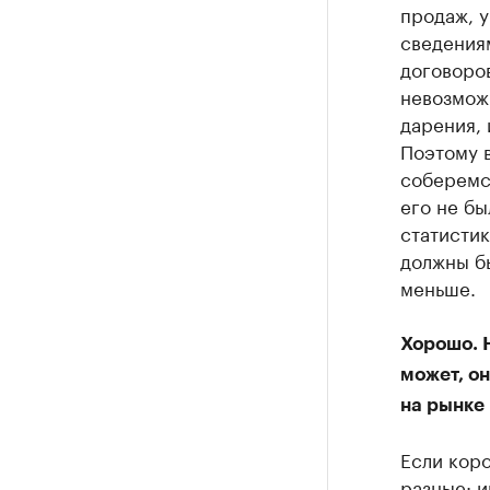
продаж, у
сведениям
договоров
невозможн
дарения, 
Поэтому в
соберемся
его не бы
статистик
должны бы
меньше.
Хорошо. Н
может, он
на рынке 
Если коро
разные: и