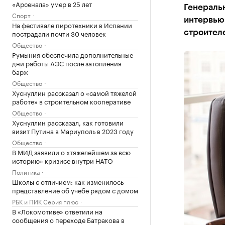
«Арсенала» умер в 25 лет
Генераль
Спорт
интервью 
На фестивале пиротехники в Испании
пострадали почти 30 человек
строителе
Общество
Румыния обеспечила дополнительные
дни работы АЭС после затопления
барж
Общество
Хуснуллин рассказал о «самой тяжелой
работе» в строительном кооперативе
Общество
Хуснуллин рассказал, как готовили
визит Путина в Мариуполь в 2023 году
Общество
В МИД заявили о «тяжелейшем за всю
историю» кризисе внутри НАТО
Политика
Школы с отличием: как изменилось
представление об учебе рядом с домом
РБК и ПИК Серия плюс
В «Локомотиве» ответили на
сообщения о переходе Батракова в