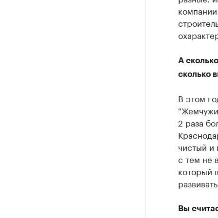
компании
строитель
охарактер
А сколько
сколько в
В этом г
"Жемчужин
2 раза бо
Краснодар
чистый и
с тем не 
который в
развивать
Вы считае