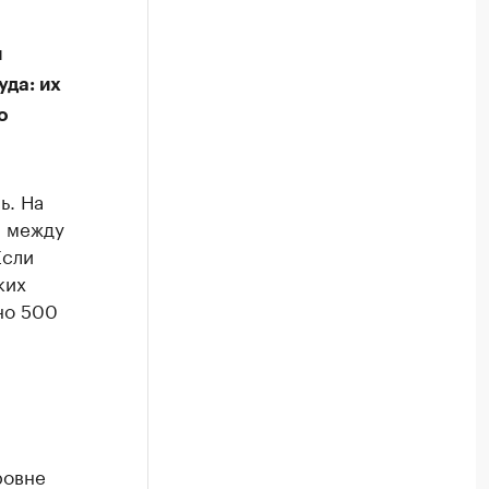
и
уда: их
о
ь. На
а между
Если
ких
ано 500
ровне