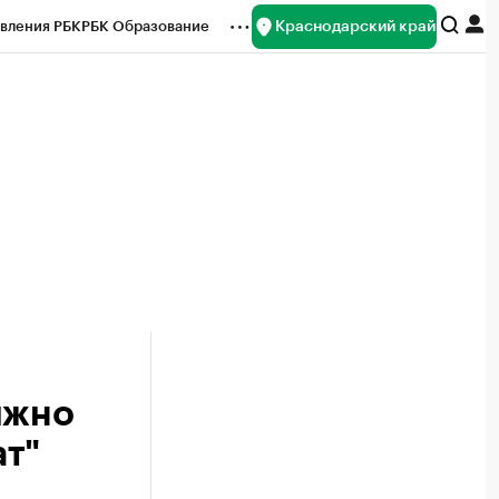
Краснодарский край
вления РБК
РБК Образование
редитные рейтинги
Франшизы
нсы
Рынок наличной валюты
лжно
ат"