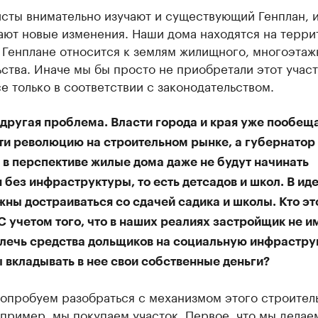
сты внимательно изучают и существующий Генплан, 
ают новые изменения. Наши дома находятся на терри
 Генплане относится к землям жилищного, многоэтаж
ства. Иначе мы бы просто не приобретали этот учас
е только в соответствии с законодательством.
 другая проблема. Власти города и края уже пообещ
ти революцию на строительном рынке, а губернатор
о в перспективе жилые дома даже не будут начинать
 без инфраструктуры, то есть детсадов и школ. В ид
ны достраиваться со сдачей садика и школы. Кто эт
С учетом того, что в наших реалиях застройщик не и
влечь средства дольщиков на социальную инфраструк
 вкладывать в нее свои собственные деньги?
опробуем разобраться с механизмом этого строитель
пример, мы покупаем участок. Первое, что мы делае