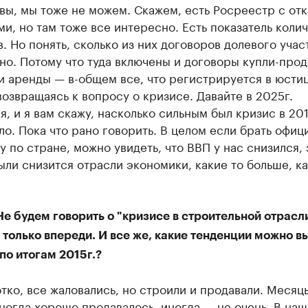
вы, мы тоже не можем. Скажем, есть Росреестр с от
и, но там тоже все интересно. Есть показатель коли
. Но понять, сколько из них договоров долевого участ
о. Потому что туда включены и договоры купли-прод
и аренды — в-общем все, что регистрируется в юсти
озвращаясь к вопросу о кризисе. Давайте в 2025г.
, и я вам скажу, насколько сильным был кризис в 201
ло. Пока что рано говорить. В целом если брать офиц
у по стране, можно увидеть, что ВВП у нас снизился, 
ли снизится отрасли экономики, какие то больше, ка
е будем говорить о "кризисе в строительной отрасли
 только впереди. И все же, какие тенденции можно в
по итогам 2015г.?
тко, все жаловались, но строили и продавали. Месяц
ногда хорошо продавалось, иногда — не очень. В на