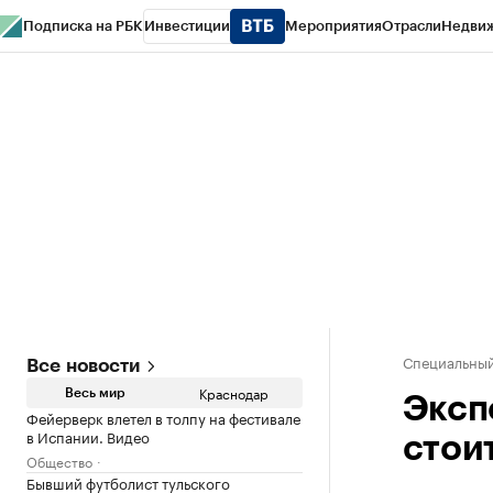
Подписка на РБК
Инвестиции
Мероприятия
Отрасли
Недви
РБК Курсы
РБК Life
Тренды
Визионеры
Национальные проекты
Горо
Газета
Спецпроекты СПб
Конференции СПб
Спецпроекты
Проверк
Специальный
Все новости
Краснодар
Весь мир
Эксп
Фейерверк влетел в толпу на фестивале
в Испании. Видео
стоит
Общество
Бывший футболист тульского