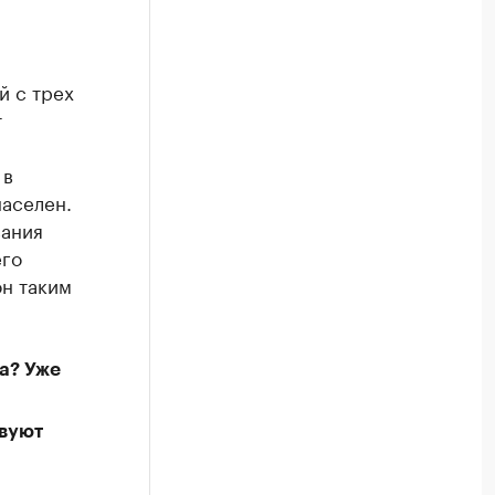
й с трех
т
 в
населен.
вания
его
он таким
а? Уже
твуют