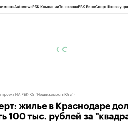
жимость
Autonews
РБК Компании
Телеканал
РБК Вино
Спорт
Школа упра
д
Стиль
Крипто
РБК Бизнес-среда
Дискуссионный клуб
Исследования
К
а контрагентов
Политика
Экономика
Бизнес
Технологии и медиа
Фина
 проект ИА РБК-Юг "Недвижимость Юга"
ерт: жилье в Краснодаре до
ь 100 тыс. рублей за "квадр