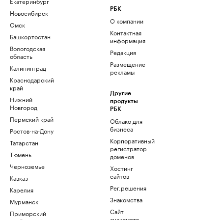
Екатеринбург
РБК
Новосибирск
О компании
Омск
Контактная
Башкортостан
информация
Вологодская
Редакция
область
Размещение
Калининград
рекламы
Краснодарский
край
Другие
Нижний
продукты
Новгород
РБК
Пермский край
Облако для
бизнеса
Ростов-на-Дону
Корпоративный
Татарстан
регистратор
Тюмень
доменов
Черноземье
Хостинг
сайтов
Кавказ
Рег.решения
Карелия
Знакомства
Мурманск
Сайт
Приморский
знакомств