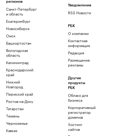
регионов
Уведомления
Санкт-Петербург
RSS Новости
и область
Екатеринбург
РБК
Новосибирск
О компании
Омск
Контактная
Башкортостан
информация
Вологодская
Редакция
область
Размещение
Калининград
рекламы
Краснодарский
край
Другие
Нижний
продукты
Новгород
РБК
Пермский край
Облако для
бизнеса
Ростов-на-Дону
Корпоративный
Татарстан
регистратор
Тюмень
доменов
Черноземье
Хостинг
сайтов
Кавказ