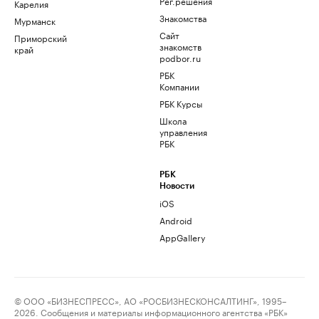
Рег.решения
Карелия
Знакомства
Мурманск
Сайт
Приморский
знакомств
край
podbor.ru
РБК
Компании
РБК Курсы
Школа
управления
РБК
РБК
Новости
iOS
Android
AppGallery
© ООО «БИЗНЕСПРЕСС», АО «РОСБИЗНЕСКОНСАЛТИНГ», 1995–
2026. Сообщения и материалы информационного агентства «РБК»