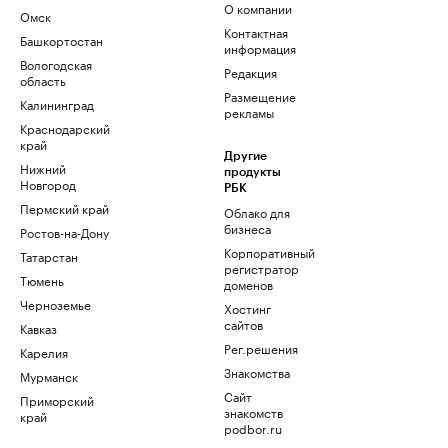
О компании
Омск
Контактная
Башкортостан
информация
Вологодская
Редакция
область
Размещение
Калининград
рекламы
Краснодарский
край
Другие
Нижний
продукты
Новгород
РБК
Пермский край
Облако для
бизнеса
Ростов-на-Дону
Корпоративный
Татарстан
регистратор
Тюмень
доменов
Черноземье
Хостинг
сайтов
Кавказ
Рег.решения
Карелия
Знакомства
Мурманск
Сайт
Приморский
знакомств
край
podbor.ru