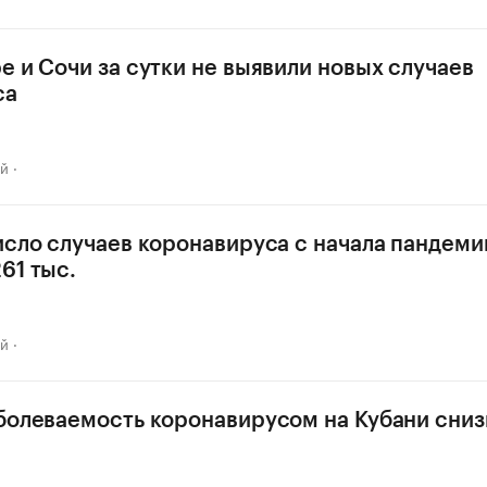
е и Сочи за сутки не выявили новых случаев
са
ай
исло случаев коронавируса с начала пандеми
61 тыс.
ай
болеваемость коронавирусом на Кубани сниз