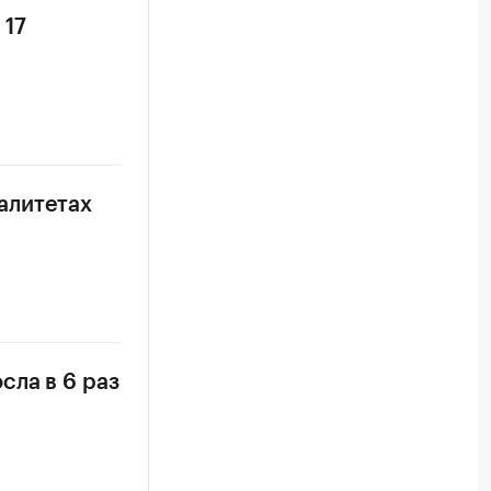
 17
алитетах
сла в 6 раз