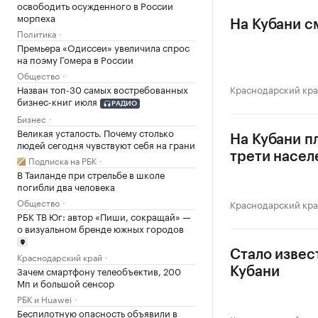
освободить осужденного в России
морпеха
На Кубани с
Политика
Премьера «Одиссеи» увеличила спрос
на поэму Гомера в России
Общество
Назван топ-30 самых востребованных
Краснодарский кр
бизнес-книг июля
РАДИО
Бизнес
Великая усталость. Почему столько
На Кубани п
людей сегодня чувствуют себя на грани
трети насел
Подписка на РБК
В Таиланде при стрельбе в школе
погибли два человека
Общество
Краснодарский кр
РБК ТВ Юг: автор «Пиши, сокращай» —
о визуальном бренде южных городов
Стало извес
Краснодарский край
Зачем смартфону телеобъектив, 200
Кубани
Мп и большой сенсор
РБК и Huawei
Беспилотную опасность объявили в