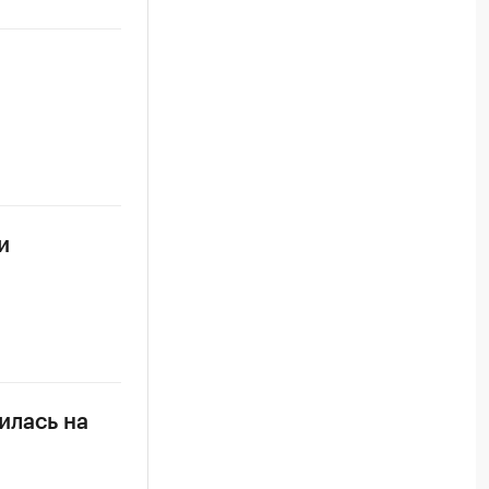
и
илась на