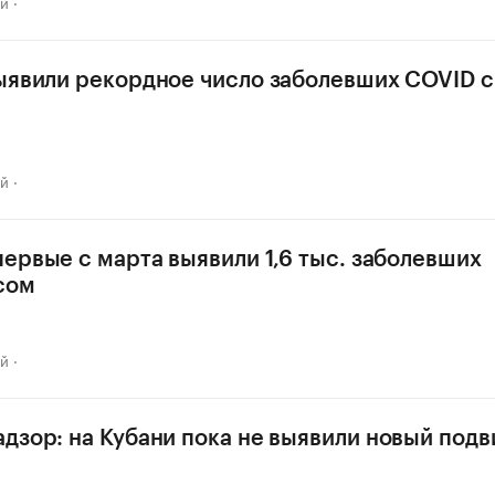
ай
ыявили рекордное число заболевших COVID с
ай
первые с марта выявили 1,6 тыс. заболевших
сом
ай
дзор: на Кубани пока не выявили новый под