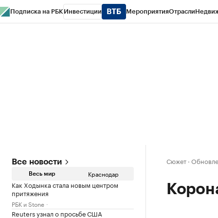
Подписка на РБК
Инвестиции
Мероприятия
Отрасли
Недви
РБК Курсы
РБК Life
Тренды
Визионеры
Национальные проекты
Горо
Газета
Спецпроекты СПб
Конференции СПб
Спецпроекты
Проверк
Сюжет
·
Обновлен
Все новости
Краснодар
Весь мир
Как Ходынка стала новым центром
Корон
притяжения
РБК и Stone
Reuters узнал о просьбе США