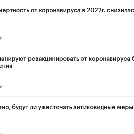
мертность от коронавируса в 2022г. снизилас
ай
ланируют ревакцинировать от коронавируса 
ения
ай
тно, будут ли ужесточать антиковидные меры