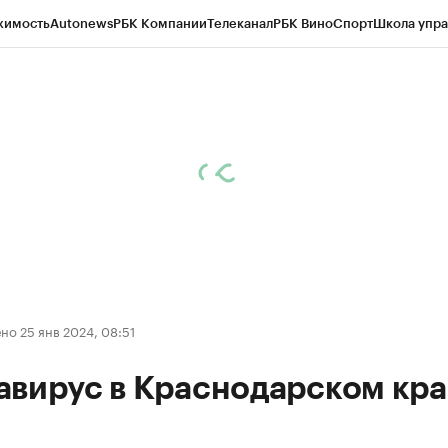
жимость
Autonews
РБК Компании
Телеканал
РБК Вино
Спорт
Школа упра
д
Стиль
Крипто
РБК Бизнес-среда
Дискуссионный клуб
Исследования
К
а контрагентов
Политика
Экономика
Бизнес
Технологии и медиа
Фина
о 25 янв 2024, 08:51
авирус в Краснодарском кра