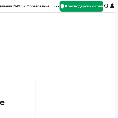
Краснодарский край
вления РБК
РБК Образование
редитные рейтинги
Франшизы
нсы
Рынок наличной валюты
е