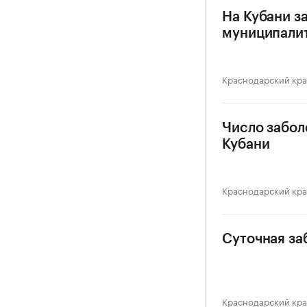
На Кубани з
муниципали
Краснодарский кр
Число забол
Кубани
Краснодарский кр
Суточная за
Краснодарский кр