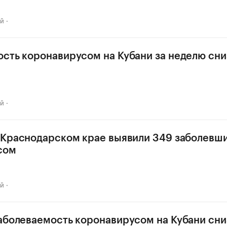
ай
сть коронавирусом на Кубани за неделю сни
ай
 Краснодарском крае выявили 349 заболевш
сом
ай
аболеваемость коронавирусом на Кубани сни