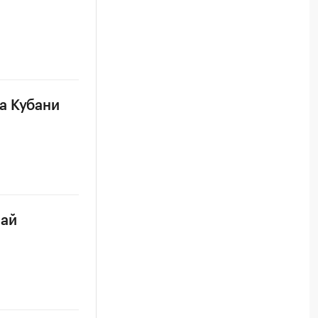
а Кубани
чай