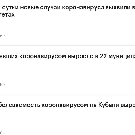
а сутки новые случаи коронавируса выявили в
тетах
ай
евших коронавирусом выросло в 22 муницип
ай
болеваемость коронавирусом на Кубани выро
ай