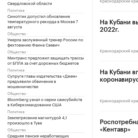
Краснодарский кр
Свердловской области
Политика
Синоптик допустил обновление
температурного рекорда в Москве 7
На Кубани в
августа
2022г.
Общество
Умерла заслуженный тренер России по
фехтованию Фаина Саевич
Краснодарский кр
Общество
Минтранс предложил защищать трассы
от БПЛА за счет дорожных бюджетов
Политика
На Кубани в
Супруге главы издательства «Джем»
коронавиру
предъявили обвинение в
мошенничестве
Общество
Bloomberg узнал о серии самоубийств
Краснодарский кр
в Киберкомандовании США
Политика
Землетрясение магнитудой 4,1
Роспотребна
произошло в Туве
Общество
«Кентавр»
Средняя пенсия неработающих