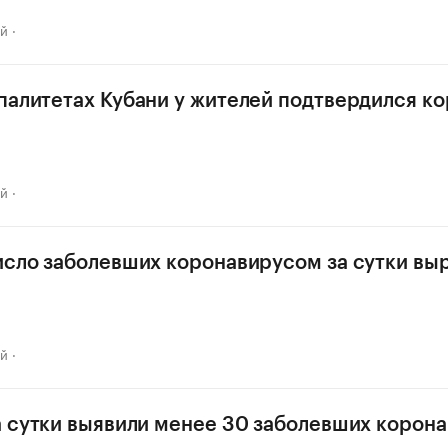
ай
палитетах Кубани у жителей подтвердился к
ай
исло заболевших коронавирусом за сутки выр
ай
а сутки выявили менее 30 заболевших корон