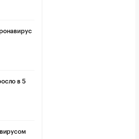
оронавирус
осло в 5
авирусом