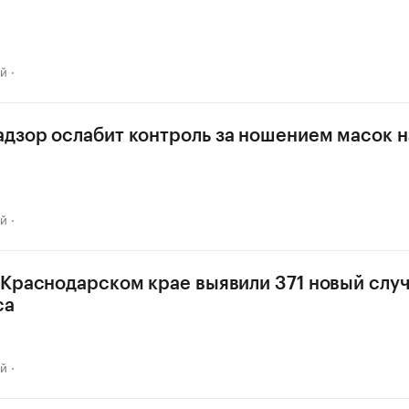
ай
дзор ослабит контроль за ношением масок н
ай
 Краснодарском крае выявили 371 новый слу
са
ай